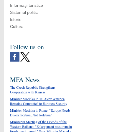
Informaţii turistice
Sistemul politic
Istorie
Cultura
Follow us on
MFA News
The Czech Republic Strengthens
Cooperation with Kansas
Minister Macinka in Tel Aviv: America
Remains Committed to Europe's Security
Minister Macinka in Rome: "Europe Needs
Diversification, Not Isolation"
Ministerial Meeting of the Friends of the
Western Balkans: "Enlargement must remain
firmly merit-based," Says Minister Macinka