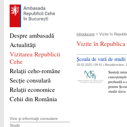
Despre ambasadă
introducere
> Vizite în Republ
Vizite în Republica
Actualităţi
Vizitarea Republicii
Școala de vară de studii
Cehe
18.02.2025 / 09:41 |
Aktualizováno:
1
Relaţii ceho-române
Sunteți inte
cunoștințelo
Secţie consulară
profundă a c
pentru Școal
Relaţii economice
studii slav
Cehii din România
Vize şi informaţii consulare
Studii