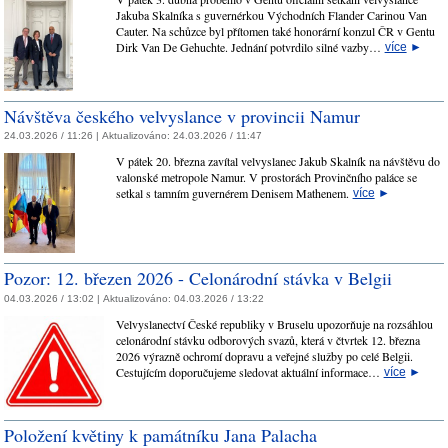
Jakuba Skalníka s guvernérkou Východních Flander Carinou Van
Cauter. Na schůzce byl přítomen také honorární konzul ČR v Gentu
Dirk Van De Gehuchte. Jednání potvrdilo silné vazby…
více
►
Návštěva českého velvyslance v provincii Namur
24.03.2026 / 11:26 |
Aktualizováno:
24.03.2026 / 11:47
V pátek 20. března zavítal velvyslanec Jakub Skalník na návštěvu do
valonské metropole Namur. V prostorách Provinčního paláce se
setkal s tamním guvernérem Denisem Mathenem.
více
►
Pozor: 12. březen 2026 - Celonárodní stávka v Belgii
04.03.2026 / 13:02 |
Aktualizováno:
04.03.2026 / 13:22
Velvyslanectví České republiky v Bruselu upozorňuje na rozsáhlou
celonárodní stávku odborových svazů, která v čtvrtek 12. března
2026 výrazně ochromí dopravu a veřejné služby po celé Belgii.
Cestujícím doporučujeme sledovat aktuální informace…
více
►
Položení květiny k památníku Jana Palacha