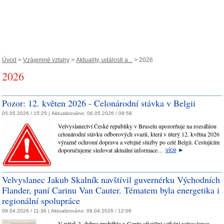
Úvod
>
Vzájemné vztahy
>
Aktuality, události a...
> 2026
2026
Pozor: 12. květen 2026 - Celonárodní stávka v Belgii
05.05.2026 / 15:25 |
Aktualizováno:
06.05.2026 / 09:58
Velvyslanectví České republiky v Bruselu upozorňuje na rozsáhlou
celonárodní stávku odborových svazů, která v úterý 12. května 2026
výrazně ochromí dopravu a veřejné služby po celé Belgii. Cestujícím
doporučujeme sledovat aktuální informace…
více
►
Velvyslanec Jakub Skalník navštívil guvernérku Východních
Flander, paní Carinu Van Cauter. Tématem byla energetika i
regionální spolupráce
09.04.2026 / 11:36 |
Aktualizováno:
09.04.2026 / 12:06
V pátek 3. dubna proběhlo v Gentu oficiální setkání velvyslance