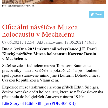
Foto: Velvyslanectví ČR v Bruselu
Oficiální návštěva Muzea
holocaustu v Mechelenu
07.05.2021 / 12:54 |
Aktualizováno:
17.05.2021 / 16:33
Dne 6. května 2021 uskutečnil velvyslanec J.E. Pavel
Klucký návštěvu Muzea holocaustu Kazerne Dossin
v Mechelenu.
Sešel se zde s ředitelem muzea Tomasem Baumem a
pracovníky muzea za účelem pokračování a prohloubení
spolupráce stanovené mimo jiné i kulturní Dohodou mezi
Českou Republikou a Vlámskem.
Expozice muzea zahrnuje i životní příběh Edith Silbiger,
československé oběti holocaustu, která se z československa
přesunula do belgických Antverp v únoru 1940:
Life Story of Edith Silbiger
(PDF, 406 KB)