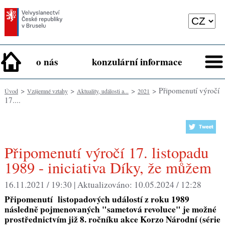
o nás
konzulární informace
>
>
>
> Připomenutí výročí
Úvod
Vzájemné vztahy
Aktuality, události a...
2021
17....
Připomenutí výročí 17. listopadu
1989 - iniciativa Díky, že můžem
16.11.2021 / 19:30 |
Aktualizováno:
10.05.2024 / 12:28
Připomenutí listopadových událostí z roku 1989
následně pojmenovaných "sametová revoluce" je možné
prostřednictvím již 8. ročníku akce Korzo Národní (série