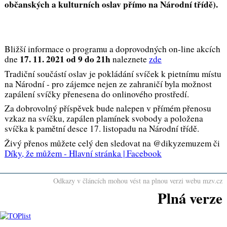
občanských a kulturních oslav přímo na Národní třídě).
Bližší informace o programu a doprovodných on-line akcích
17. 11. 2021 od 9 do 21h
dne
naleznete
zde
Tradiční součástí oslav je pokládání svíček k pietnímu místu
na Národní - pro zájemce nejen ze zahraničí byla možnost
zapálení svíčky přenesena do onlinového prostředí.
Za dobrovolný příspěvek bude nalepen v přímém přenosu
vzkaz na svíčku, zapálen plamínek svobody a položena
svíčka k pamětní desce 17. listopadu na Národní třídě.
Živý přenos můžete celý den sledovat na
@dikyzemuzem či
Díky, že můžem - Hlavní stránka | Facebook
Odkazy v článcích mohou vést na plnou verzi webu mzv.cz
Plná verze