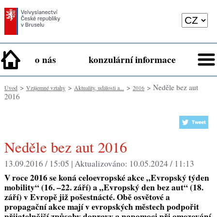
o nás
konzulární informace
>
>
>
> Neděle bez aut
Úvod
Vzájemné vztahy
Aktuality, události a...
2016
2016
Neděle bez aut 2016
13.09.2016 / 15:05 |
Aktualizováno:
10.05.2024 / 11:13
V roce 2016 se koná celoevropské akce „Evropský týden
mobility“ (16. –22. září) a „Evropský den bez aut“ (18.
září) v Evropě již pošestnácté. Obě osvětové a
propagační akce mají v evropských městech podpořit
přijatelnější způsoby dopravy a napomoci při omezování