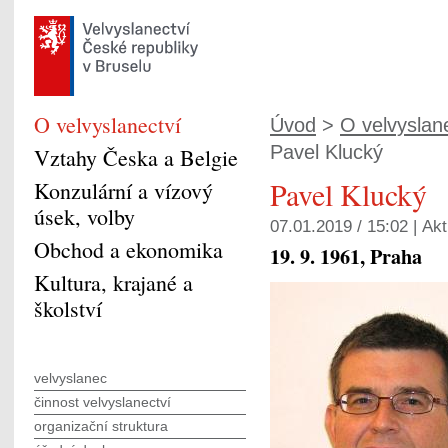
O velvyslanectví
Úvod
>
O velvyslan
Pavel Klucký
Vztahy Česka a Belgie
Pavel Klucký
Konzulární a vízový
úsek, volby
07.01.2019 / 15:02 |
Akt
Obchod a ekonomika
19. 9. 1961, Praha
Kultura, krajané a
školství
velvyslanec
činnost velvyslanectví
organizační struktura