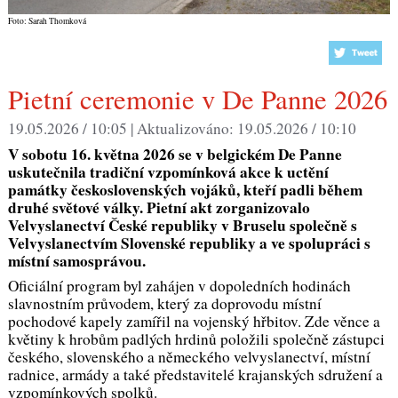
Foto: Sarah Thomková
Pietní ceremonie v De Panne 2026
19.05.2026 / 10:05 |
Aktualizováno:
19.05.2026 / 10:10
V sobotu 16. května 2026 se v belgickém De Panne
uskutečnila tradiční vzpomínková akce k uctění
památky československých vojáků, kteří padli během
druhé světové války. Pietní akt zorganizovalo
Velvyslanectví České republiky v Bruselu společně s
Velvyslanectvím Slovenské republiky a ve spolupráci s
místní samosprávou.
Oficiální program byl zahájen v dopoledních hodinách
slavnostním průvodem, který za doprovodu místní
pochodové kapely zamířil na vojenský hřbitov. Zde věnce a
květiny k hrobům padlých hrdinů položili společně zástupci
českého, slovenského a německého velvyslanectví, místní
radnice, armády a také představitelé krajanských sdružení a
vzpomínkových spolků.