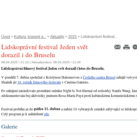
Úvod
>
Kultura, krajané a...
>
Aktuality
>
2025
> Lidskoprávní festival...
Lidskoprávní festival Jeden svět
dorazil i do Bruselu
08.04.2025 / 21:10 |
Aktualizováno:
08.04.2025 / 21:45
Lidskoprávní filmový festival Jeden svět dorazil i letos do Bruselu.
V pondělí 7. dubna společně s Kristýnou Halounovou z
Českého centra Brusel
zahájil velvys
Skalník již
18. ročník filmového festivalu
v Cinéma Galeries.
Po zahájení následovalo promítání snímku Night Is Not Eternal od režisérky Nanfu Wang, kte
zdokumentovala boj aktivistky jménem Rosa María Payá proti kubánskému komunistickému 
pátku 11. dubna
Festival probíhá až do
a nabízí 10 vybraných snímků zabývající se lidskopr
Celý program je k nahlédnutí
zde
.
Galerie