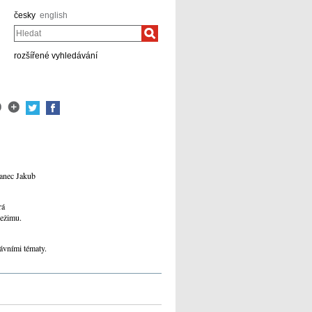
česky
english
Hledat
rozšířené vyhledávání
lanec Jakub
rá
režimu.
ávními tématy.