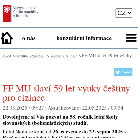
o nás
konzulární informace
>
>
>
> ​FF MU slaví 59 let výuky...
Úvod
Kultura, krajané a...
Aktuality
2025
pro cizince
22.05.2025 / 09:27 |
Aktualizováno:
22.05.2025 / 09:34
Dovolujeme si Vás pozvat na 58. ročník letní školy
slovanských (bohemistických) studií.
26. července
23. srpna 2025
Letní škola se koná od
do
v
Brně na Filozofické fakultě Masarykovy univerzity.