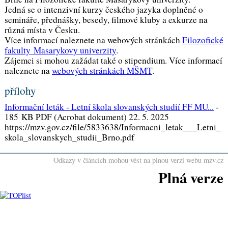
Jedná se o intenzivní kurzy českého jazyka doplněné o
semináře, přednášky, besedy, filmové kluby a exkurze na
různá místa v Česku.
Více informací naleznete na webových stránkách
Filozofické
fakulty Masarykovy univerzity
.
Zájemci si mohou zažádat také o stipendium. Více informací
naleznete na
webových stránkách MŠMT
.
přílohy
Informační leták - Letní škola slovanských studií FF MU...
-
185 KB PDF (Acrobat dokument) 22. 5. 2025
https://mzv.gov.cz/file/5833638/Informacni_letak___Letni_
skola_slovanskych_studii_Brno.pdf
Odkazy v článcích mohou vést na plnou verzi webu mzv.cz
Plná verze