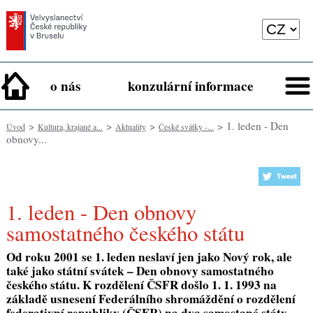
o nás
konzulární informace
>
>
>
> 1. leden - Den
Úvod
Kultura, krajané a...
Aktuality
České svátky -...
obnovy...
1. leden - Den obnovy
samostatného českého státu
Od roku 2001 se 1. leden neslaví jen jako Nový rok, ale
také jako státní svátek –
Den obnovy samostatného
českého státu
. K rozdělení ČSFR došlo 1. 1. 1993 na
základě usnesení Federálního shromáždění o rozdělení
federativní republiky (ČSFR) na dva samostané státy -