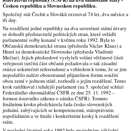
Českou republiku a Slovneskou republiku.
Společný stát Čechů a Slováků existoval 74 let, dva měsíce a
tři dny.
Na rozdělení jedné republiky na dva suverénní státní útvary
se dohodli představitelé politických stran, které ovládli
parlamentní volby konané v květnu roku 1992. Byla to
Občanská demokratická strana (předseda Václav Klaus) a
Hnutí za demokratické Slovensko (předseda Vladimír
Mečiar). Jejich předsedové vyslyšeli volání většinové části
veřejnosti (určitá část občanů požadovala o tak zásadní
otázce uskutečnit referendum) a vzhledem k tomu, že se jim
nepodařilo nalézt oboustranně přijatelnou formu soužití
obou zemí v jednom státě, rozhodli o jejím rozdělení. Tento
krok ratifikoval i tehdejší parlament (na 5. společné schůzi
Federálního shromáždění ČSFR ze dne 25. 11. 1992 –
formou ústavního zákona o zániku ČSFR). Tomuto
finálnímu kroku předcházela řada česko-slovenských
jednání, zabývajících se kompetencemi, státoprávním
uspořádáním a ve finále i konkrétními kroky k rozdělení
státu.
V poslední čtvrtině roku 1992 byly projednány základní