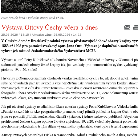
Foto: Pražský hrad z východní strany, fond VKOL
Výstava Ottovy Čechy včera a dnes
25.05.2026 / 14:15 |
Aktualizováno:
25.05.2026 / 14:22
V Českém domě v Bratislavě probíhá výstava představující dobové obrazy krajiny vytv
1883 až 1908 pro patnácti svazkový opus Jana Ottu. Výstava je doplněná o současné fo
vybraných míst od českokrumlovského Vydavatelství MCU.
Výstava autorů Petry Kubíčkové a Lubomíra Novotného z Vědecké knihovny v Olomouci pře
sedmnácti panelech obrazy české krajiny tak, jak vznikaly pro monumentální cyklus vydávan
přelomu 19. a 20. století.
Historiky z Olomouce zajímaly okolnosti vzniku rozsáhlého cyklu i to, jak doboví autoři vním
sebe. Z původních patnácti svazků s více než čtyřmi tisíci vyobrazeními vybrali kolekci atraktiv
významných míst v Česku. CzechTourism Slovensko inicioval rozšíření olomoucké výstavy o
fotografie Libora Sváčka z českokrumlovského vydavatelství MCU, které dokumentují souča
vybraných lokací, aby umocnil atraktivitu celé kolekce pro návštěvníky.
Jak při otevření výstavy uvedla historička a autorka výstavy Petra Kubíčková z Vědecké kn
„Patnáct svazků historicko-geografického pramene, který přináší pohled na krajinu Čech v ob
jsme se pokusili přiblížit současnému čtenáři výstavou, i jednosvazkovou publikací. Abychom 
prohlédnout českou krajinu optikou člověka z přelomu 19. a 20. století, abychom si porovnali t
abychom se pokochali krásným dílem významného vydavatele, které bylo částečně zapomenut
Autory textových pasáží byli Eliška Krásnohorská, Adolf Heyduk nebo Jakub Arbes, úvodní 