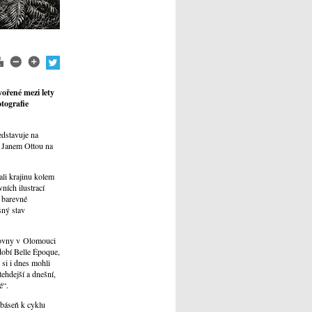
ořené mezi lety
tografie
dstavuje na
ý Janem Ottou na
ali krajinu kolem
ních ilustrací
 barevné
sný stav
ihovny v Olomouci
dobí Belle Époque,
si i dnes mohli
ehdejší a dnešní,
é“.
báseň k cyklu