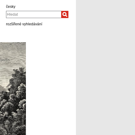
česky
Hledat
rozšířené vyhledávání