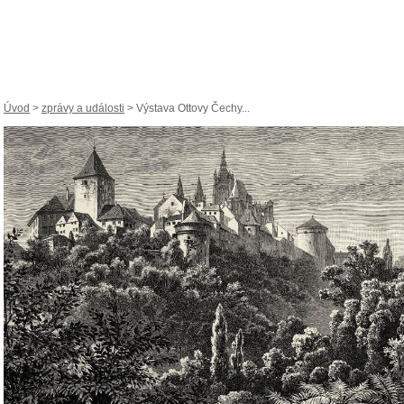
Úvod
>
zprávy a události
> Výstava Ottovy Čechy...