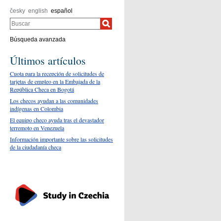
česky
english
español
Buscar
Búsqueda avanzada
Últimos artículos
Cuota para la recepción de solicitudes de
tarjetas de empleo en la Embajada de la
República Checa en Bogotá
Los checos ayudan a las comunidades
indígenas en Colombia
El equipo checo ayuda tras el devastador
terremoto en Venezuela
Información importante sobre las solicitudes
de la ciudadanía checa