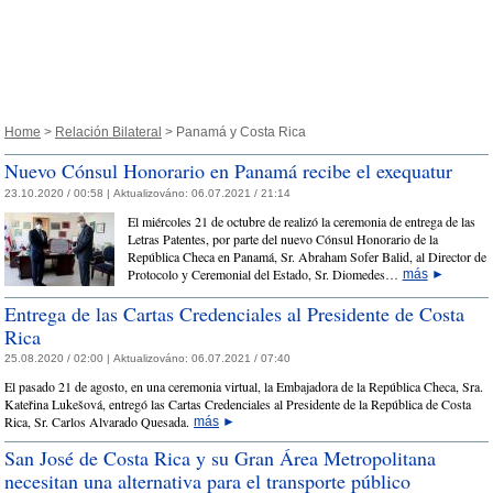
Home
>
Relación Bilateral
> Panamá y Costa Rica
Nuevo Cónsul Honorario en Panamá recibe el exequatur
23.10.2020 / 00:58 |
Aktualizováno:
06.07.2021 / 21:14
El miércoles 21 de octubre de realizó la ceremonia de entrega de las
Letras Patentes, por parte del nuevo Cónsul Honorario de la
República Checa en Panamá, Sr. Abraham Sofer Balid, al Director de
Protocolo y Ceremonial del Estado, Sr. Diomedes…
más
►
Entrega de las Cartas Credenciales al Presidente de Costa
Rica
25.08.2020 / 02:00 |
Aktualizováno:
06.07.2021 / 07:40
El pasado 21 de agosto, en una ceremonia virtual, la Embajadora de la República Checa, Sra.
Kateřina Lukešová, entregó las Cartas Credenciales al Presidente de la República de Costa
Rica, Sr. Carlos Alvarado Quesada.
más
►
San José de Costa Rica y su Gran Área Metropolitana
necesitan una alternativa para el transporte público