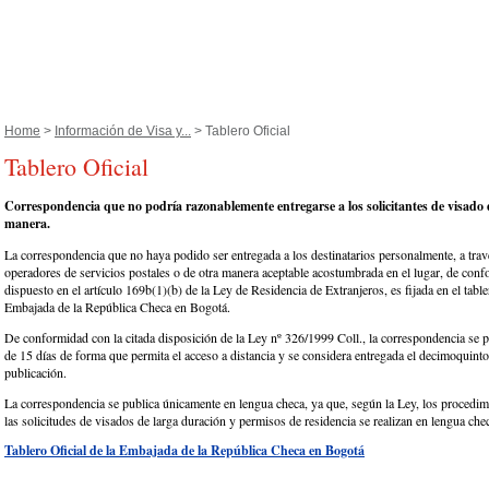
Home
>
Información de Visa y...
> Tablero Oficial
Tablero Oficial
Correspondencia que no podría razonablemente entregarse a los solicitantes de visado
manera.
La correspondencia que no haya podido ser entregada a los destinatarios personalmente, a trav
operadores de servicios postales o de otra manera aceptable acostumbrada en el lugar, de con
dispuesto en el artículo 169b(1)(b) de la Ley de Residencia de Extranjeros, es fijada en el tabler
Embajada de la República Checa en Bogotá.
De conformidad con la citada disposición de la Ley nº 326/1999 Coll., la correspondencia se p
de 15 días de forma que permita el acceso a distancia y se considera entregada el decimoquinto
publicación.
La correspondencia se publica únicamente en lengua checa, ya que, según la Ley, los procedimi
las solicitudes de visados de larga duración y permisos de residencia se realizan en lengua che
Tablero Oficial de la Embajada de la República Checa en Bogotá