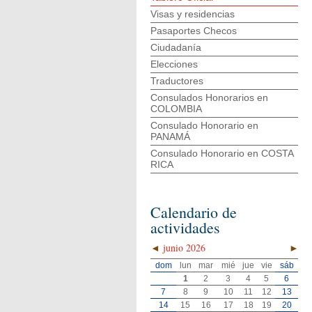
Visas y residencias
Pasaportes Checos
Ciudadanía
Elecciones
Traductores
Consulados Honorarios en
COLOMBIA
Consulado Honorario en
PANAMÁ
Consulado Honorario en COSTA
RICA
Calendario de
actividades
◄
junio 2026
►
dom
lun
mar
mié
jue
vie
sáb
1
2
3
4
5
6
7
8
9
10
11
12
13
14
15
16
17
18
19
20