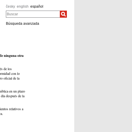
česky
english
español
Buscar
Búsqueda avanzada
 de ninguna otra
és de los
formidad con lo
o oficial de la
ublica en un plazo
 día después de la
entos relativos a
ca.