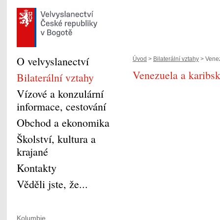
O velvyslanectví
Úvod
>
Bilaterální vztahy
> Venez
Venezuela a karibs
Bilaterální vztahy
Vízové a konzulární
informace, cestování
Obchod a ekonomika
Školství, kultura a
krajané
Kontakty
Věděli jste, že...
Kolumbie