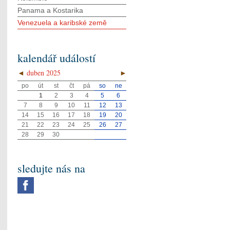
Panama a Kostarika
Venezuela a karibské země
kalendář událostí
◄
duben 2025
►
po
út
st
čt
pá
so
ne
1
2
3
4
5
6
7
8
9
10
11
12
13
14
15
16
17
18
19
20
21
22
23
24
25
26
27
28
29
30
sledujte nás na