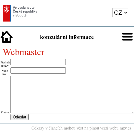
konzulární informace
webmaster
Předmět
zprávy
:
Váš e-
mail
:
Zpráva
:
Odkazy v článcích mohou vést na plnou verzi webu mzv.cz