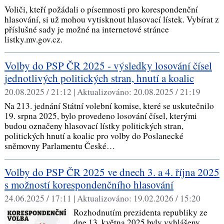
Voliči, kteří požádali o písemnosti pro korespondenční
hlasování, si už mohou vytisknout hlasovací lístek. Vybírat z
příslušné sady je možné na internetové stránce
listky.mv.gov.cz.
Volby do PSP ČR 2025 - výsledky losování čísel
jednotlivých politických stran, hnutí a koalic
20.08.2025 / 21:12 |
Aktualizováno:
20.08.2025 / 21:19
Na 213. jednání Státní volební komise, které se uskutečnilo
19. srpna 2025, bylo provedeno losování čísel, kterými
budou označeny hlasovací lístky politických stran,
politických hnutí a koalic pro volby do Poslanecké
sněmovny Parlamentu České…
Volby do PSP ČR 2025 ve dnech 3. a 4. října 2025
s možností korespondenčního hlasování
24.06.2025 / 17:11 |
Aktualizováno:
19.02.2026 / 15:20
Rozhodnutím prezidenta republiky ze
dne 13. května 2025 byly vyhlášeny