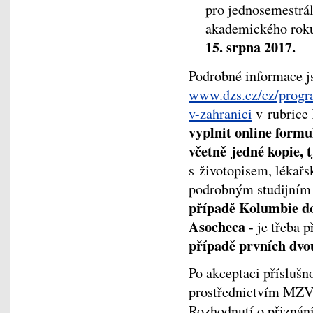
pro jednosemestrá
akademického roku
15. srpna 2017.
Podrobné informace j
www.dzs.cz/cz/progra
v-zahranici
v rubrice 
vyplnit online formu
včetně jedné kopie, 
s životopisem, lékařs
podrobným studijním 
případě Kolumbie d
Asocheca
-
je třeba 
případě prvních dvou
Po akceptaci přísluš
prostřednictvím MZV
Rozhodnutí o přiznání