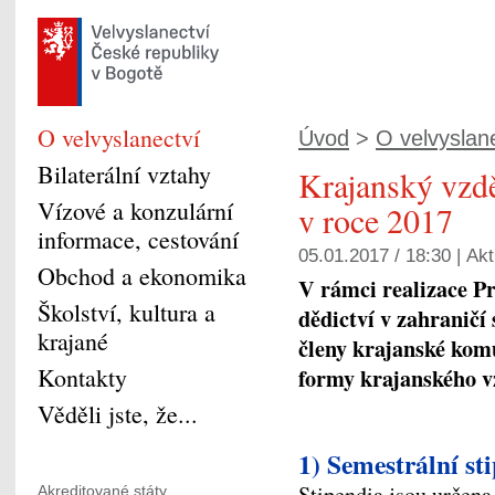
O velvyslanectví
Úvod
>
O velvyslan
Bilaterální vztahy
Krajanský vzd
Vízové a konzulární
v roce 2017
informace, cestování
05.01.2017 / 18:30 |
Akt
Obchod a ekonomika
V rámci realizace P
Školství, kultura a
dědictví v zahraničí
krajané
členy krajanské komu
Kontakty
formy krajanského 
Věděli jste, že...
1) Semestrální st
Stipendia jsou určena
Akreditované státy