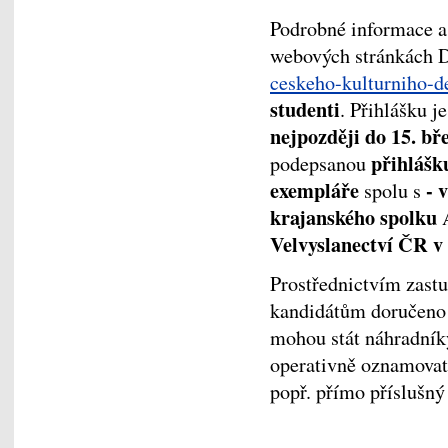
Podrobné informace 
webových stránkách
ceskeho-kulturniho-de
studenti
. Přihlášku 
nejpozději do 15. bř
přihlášk
podepsanou
exempláře
- 
spolu s
krajanského spolku
Velvyslanectví ČR v
Prostřednictvím zast
kandidátům doručeno p
mohou stát náhradníky
operativně oznamovat
popř. přímo příslušný