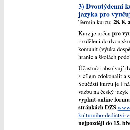
3) Dvoutýdenní k
jazyka pro vyuču
28. 8. 
Termín kurzu:
pro vyu
Kurz je určen
rozděleni do dvou sku
komunit (výuka dospě
hranic a školách pod
Účastníci absolvují 
s cílem zdokonalit a s
Součástí kurzu je i n
vazbu na český jazyk a
vyplnit online formu
stránkách DZS
www.
kulturniho-dedictvi-v
nejpozději do 15. bř