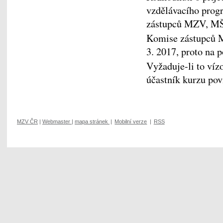
vzdělávacího prog
zástupců MZV, M
Komise zástupců 
3. 2017, proto na 
Vyžaduje-li to víz
účastník kurzu povi
MZV ČR
|
Webmaster
|
mapa stránek
|
Mobilní verze
|
RSS