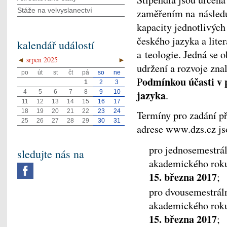
Stáže na velvyslanectví
zaměřením na následuj
kapacity jednotlivých 
českého jazyka a liter
kalendář událostí
a teologie. Jedná se 
◄
srpen 2025
►
udržení a rozvoje znal
po
út
st
čt
pá
so
ne
odmínkou účasti v 
P
1
2
3
jazyka
4
5
6
7
8
9
10
.
11
12
13
14
15
16
17
18
19
20
21
22
23
24
Termíny pro zadání př
25
26
27
28
29
30
31
adrese www.dzs.cz js
pro jednosemestrá
sledujte nás na
akademického roku
15. března 2017
;
pro dvousemestrál
akademického roku
15. března 2017
;