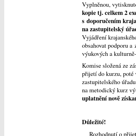
Vyplněnou, vytisknut
kopie tj. celkem 2 e
s doporučením kraja
na zastupitelský úřa
Vyjádření krajanského
obsahovat podporu a 
výukových a kulturně-
Komise složená ze 
přijetí do kurzu, pot
zastupitelského úřadu 
na metodický kurz vý
uplatnění nově získa
Důležité!
Rozhodnutí o přijet