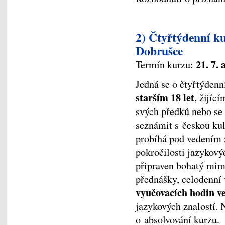
2) Čtyřtýdenní ku
Dobrušce
21. 7. 
Termín kurzu:
Jedná se o čtyřtýdenn
starším 18 let
, žijíc
svých předků nebo se
seznámit s českou kul
probíhá pod vedením 
pokročilosti jazykový
připraven bohatý mim
přednášky, celodenní
vyučovacích hodin v
jazykových znalostí. 
o absolvování kurzu