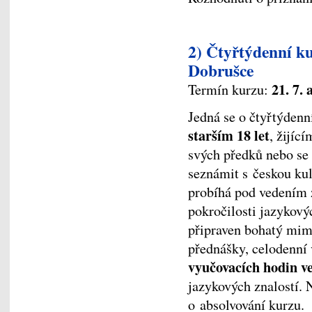
2) Čtyřtýdenní ku
Dobrušce
21. 7. 
Termín kurzu:
Jedná se o čtyřtýdenn
starším 18 let
, žijíc
svých předků nebo se
seznámit s českou kul
probíhá pod vedením 
pokročilosti jazykový
připraven bohatý mim
přednášky, celodenní
vyučovacích hodin v
jazykových znalostí. 
o absolvování kurzu