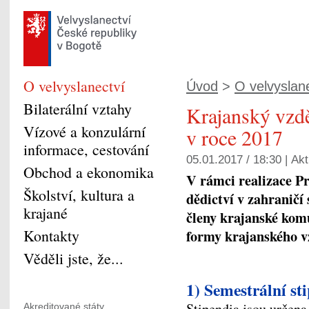
O velvyslanectví
Úvod
>
O velvyslan
Bilaterální vztahy
Krajanský vzd
Vízové a konzulární
v roce 2017
informace, cestování
05.01.2017 / 18:30 |
Akt
Obchod a ekonomika
V rámci realizace P
Školství, kultura a
dědictví v zahraničí
krajané
členy krajanské komu
Kontakty
formy krajanského 
Věděli jste, že...
1) Semestrální st
Stipendia jsou určena
Akreditované státy