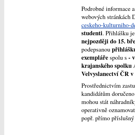
Podrobné informace 
webových stránkách
ceskeho-kulturniho-de
studenti
. Přihlášku 
nejpozději do 15. bř
přihlášk
podepsanou
exempláře
- 
spolu s
krajanského spolku
Velvyslanectví ČR v
Prostřednictvím zast
kandidátům doručeno p
mohou stát náhradníky
operativně oznamovat
popř. přímo příslušný