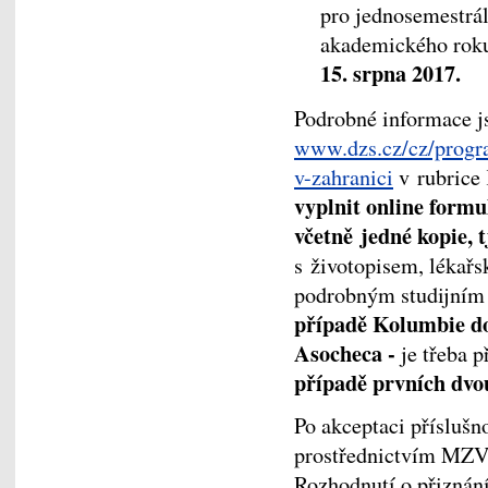
pro jednosemestrá
akademického roku
15. srpna 2017.
Podrobné informace j
www.dzs.cz/cz/progra
v-zahranici
v rubrice 
vyplnit online formu
včetně jedné kopie, 
s životopisem, lékařs
podrobným studijním 
případě Kolumbie d
Asocheca
-
je třeba 
případě prvních dvou
Po akceptaci přísluš
prostřednictvím MZV
Rozhodnutí o přiznání