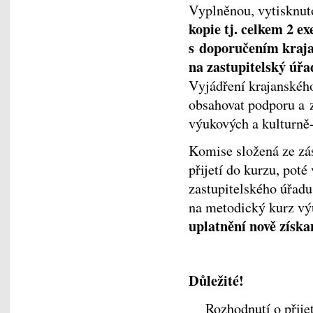
Vyplněnou, vytisknut
kopie tj. celkem 2 e
s doporučením kraja
na zastupitelský úřa
Vyjádření krajanského
obsahovat podporu a 
výukových a kulturně-
Komise složená ze 
přijetí do kurzu, pot
zastupitelského úřadu 
na metodický kurz vý
uplatnění nově získa
Důležité!
Rozhodnutí o přijet