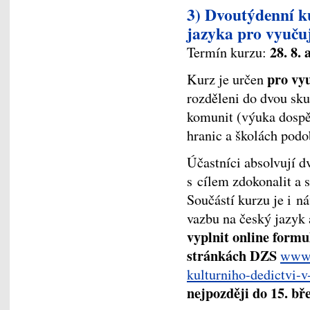
3) Dvoutýdenní k
jazyka pro vyuču
28. 8. 
Termín kurzu:
pro vyu
Kurz je určen
rozděleni do dvou sku
komunit (výuka dospě
hranic a školách pod
Účastníci absolvují 
s cílem zdokonalit a s
Součástí kurzu je i n
vazbu na český jazyk a
vyplnit online formu
stránkách DZS
www.
kulturniho-dedictvi-v
nejpozději do 15. bř