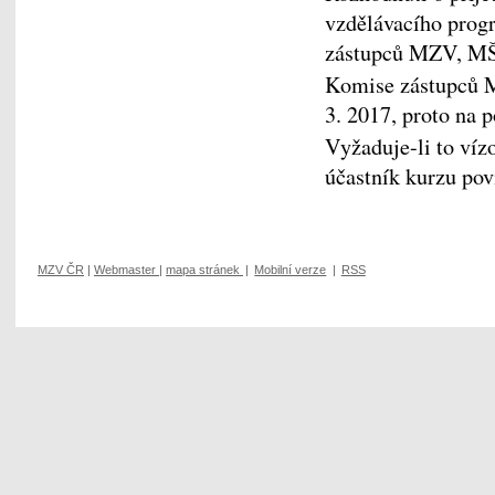
vzdělávacího prog
zástupců MZV, M
Komise zástupců 
3. 2017, proto na 
Vyžaduje-li to víz
účastník kurzu povi
MZV ČR
|
Webmaster
|
mapa stránek
|
Mobilní verze
|
RSS