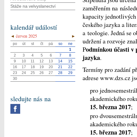
Stáže na velvyslanectví
zaměřením na následuj
kapacity jednotlivých 
českého jazyka a liter
kalendář událostí
a teologie. Jedná se 
◄
červen 2025
►
udržení a rozvoje znal
po
út
st
čt
pá
so
ne
odmínkou účasti v 
P
1
jazyka
2
3
4
5
6
7
8
.
9
10
11
12
13
14
15
16
17
18
19
20
21
22
Termíny pro zadání př
23
24
25
26
27
28
29
adrese www.dzs.cz js
30
pro jednosemestrá
sledujte nás na
akademického roku
15. března 2017
;
pro dvousemestrál
akademického roku
15. března 2017
;