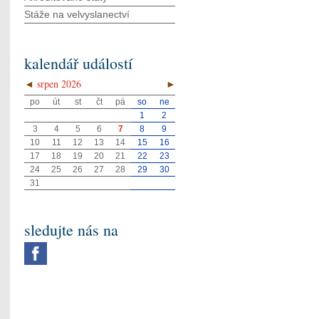
Stáže na velvyslanectví
kalendář událostí
◄
srpen 2026
►
po
út
st
čt
pá
so
ne
1
2
3
4
5
6
7
8
9
10
11
12
13
14
15
16
17
18
19
20
21
22
23
24
25
26
27
28
29
30
31
sledujte nás na