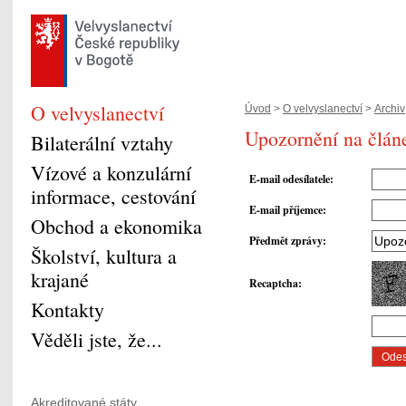
O velvyslanectví
Úvod
>
O velvyslanectví
>
Archiv
Upozornění na článe
Bilaterální vztahy
Vízové a konzulární
E-mail odesílatele
:
informace, cestování
E-mail příjemce
:
Obchod a ekonomika
Předmět zprávy
:
Školství, kultura a
krajané
Recaptcha
:
Kontakty
Věděli jste, že...
Akreditované státy