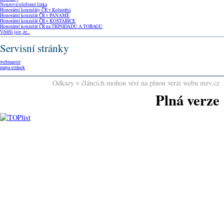
Nouzová telefonní linka
Honorární konzuláty ČR v Kolumbii
Honorární konzulát ČR v PANAMĚ
Honorární konzulát ČR v KOSTARICE
Honorární konzulát ČR na TRINIDADU A TOBAGU
Věděli jste, že...
Servisní stránky
webmaster
mapa stránek
Odkazy v článcích mohou vést na plnou verzi webu mzv.cz
Plná verze