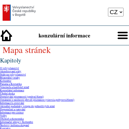
konzulární informace
mapa stránek
Kapitoly
O velvyslanectví
Akreditované státy
Stáže na velvyslanectví
Bilaterální vztahy
Kolumbie
Panama a Kostarika
Venezuela a karibské země
Konzulární informace
Úřední deska
Doručování písemností (správní řízení)
Oznámení o možnosti převzít písemnost (vízová a pobytová řízení)
Informace k cestování
Aktuální podmínky vstupu do jednotlivých zemí
Doporučení a varování
Informace pro cizince
Volby
Obchod a ekonomika
Informační zdroje v Kolumbii
Školství, kultura a krajané
Kontakty