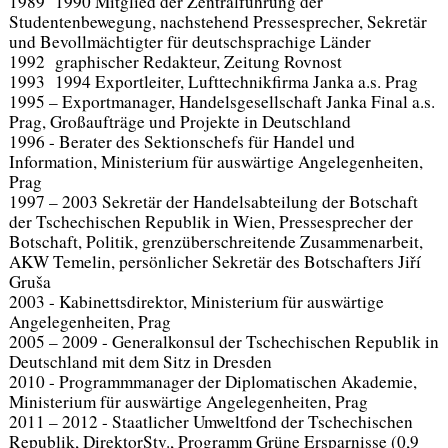
1989 1990 Mitglied der Zentralführung der
Studentenbewegung, nachstehend Pressesprecher, Sekretär
und Bevollmächtigter für deutschsprachige Länder
1992 graphischer Redakteur, Zeitung Rovnost
1993 1994 Exportleiter, Lufttechnikfirma Janka a.s. Prag
1995 – Exportmanager, Handelsgesellschaft Janka Final a.s.
Prag, Großaufträge und Projekte in Deutschland
1996 - Berater des Sektionschefs für Handel und
Information, Ministerium für auswärtige Angelegenheiten,
Prag
1997 – 2003 Sekretär der Handelsabteilung der Botschaft
der Tschechischen Republik in Wien, Pressesprecher der
Botschaft, Politik, grenzüberschreitende Zusammenarbeit,
AKW Temelin, persönlicher Sekretär des Botschafters Jiří
Gruša
2003 - Kabinettsdirektor, Ministerium für auswärtige
Angelegenheiten, Prag
2005 – 2009 - Generalkonsul der Tschechischen Republik in
Deutschland mit dem Sitz in Dresden
2010 - Programmmanager der Diplomatischen Akademie,
Ministerium für auswärtige Angelegenheiten, Prag
2011 – 2012 - Staatlicher Umweltfond der Tschechischen
Republik, DirektorStv., Programm Grüne Ersparnisse (0,9