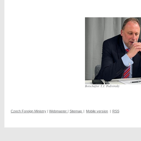
Botschafter T.J. Podivínský
Czech Foreign Ministry
|
Webmaster
|
Sitemap
|
Mobile version
|
RSS