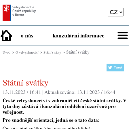
o nás
konzulární informace
>
>
> Státní svátky
Úvod
O velvyslanectví
Státní svátky
Státní svátky
13.11.2023 / 16:41 |
Aktualizováno:
13.11.2023 / 16:44
České velvyslanectví v zahraničí ctí české státní svátky. V
tyto dny zůstává i konzulární oddělení uzavřené pro
veřejnost.
Pro snadnější orientaci, jedná se o tato data:
České státní svátky (dny pracovního klidu):