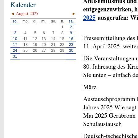
Antisemitismus und 
Kalender
entgegenzuwirken, 
◄
August 2025
►
2025
ausgerufen: Wi
so.
mo.
di.
mi.
do.
fr.
sa.
1
2
3
4
5
6
7
8
9
Pressemitteilung des
10
11
12
13
14
15
16
11. April 2025, weite
17
18
19
20
21
22
23
24
25
26
27
28
29
30
Die Veranstaltungen 
31
80. Jahrestag des Krie
Sie unten – einfach d
März
Austauschprogramm B
Jahres 2025 Wie sagt
Mai 2025 Gerabronn
Schulaustausch
Deutsch-tschechisch