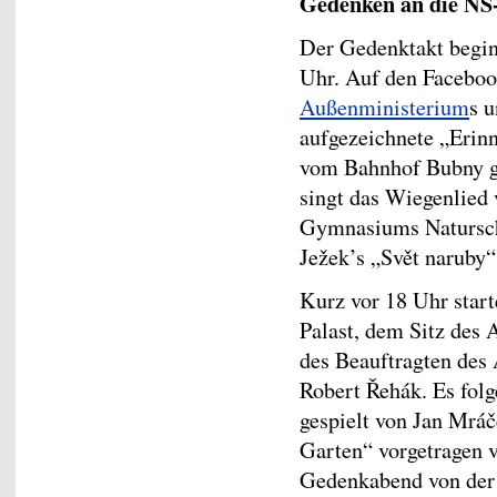
Gedenken an die NS
Der Gedenktakt begi
Uhr. Auf den Facebo
Außenministerium
s 
aufgezeichnete „Erin
vom Bahnhof Bubny ge
singt das Wiegenlied 
Gymnasiums Naturschu
Ježek’s „Svět naruby“
Kurz vor 18 Uhr star
Palast, dem Sitz des
des Beauftragten des
Robert Řehák. Es folg
gespielt von Jan Mráč
Garten“ vorgetragen 
Gedenkabend von de