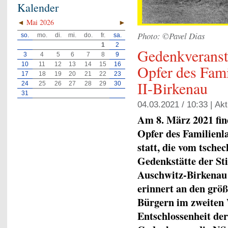
Kalender
◄
Mai 2026
►
Photo: ©Pavel Dias
so.
mo.
di.
mi.
do.
fr.
sa.
1
2
Gedenkveransta
3
4
5
6
7
8
9
10
11
12
13
14
15
16
Opfer des Fami
17
18
19
20
21
22
23
II-Birkenau
24
25
26
27
28
29
30
31
04.03.2021 / 10:33 |
Akt
Am 8. März 2021 fin
Opfer des Familienl
statt, die vom tsch
Gedenkstätte der St
Auschwitz-Birkenau 
erinnert an den grö
Bürgern im zweiten 
Entschlossenheit der