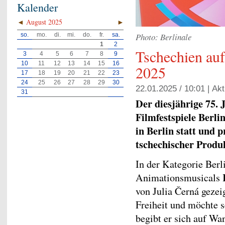
Kalender
◄
August 2025
►
so.
mo.
di.
mi.
do.
fr.
sa.
Photo: Berlinale
1
2
Tschechien auf
3
4
5
6
7
8
9
10
11
12
13
14
15
16
2025
17
18
19
20
21
22
23
24
25
26
27
28
29
30
22.01.2025 / 10:01 |
Akt
31
Der diesjährige 75. 
Filmfestspiele Berli
in Berlin statt und 
tschechischer Produ
In der Kategorie Berl
Animationsmusicals
von Julia Černá gezei
Freiheit und möchte 
begibt er sich auf Wa