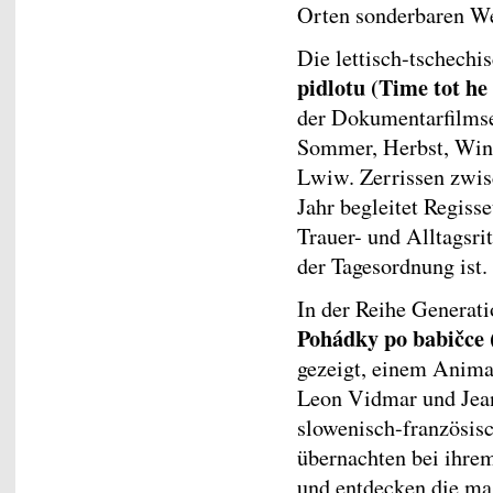
Orten sonderbaren We
Die lettisch-tschech
pidlotu (Time tot he
der Dokumentarfilmse
Sommer, Herbst, Win
Lwiw. Zerrissen zwis
Jahr begleitet Regiss
Trauer- und Alltagsrit
der Tagesordnung ist.
In der Reihe Generat
Pohádky po babičce 
gezeigt, einem Anima
Leon Vidmar und Jean
slowenisch-französis
übernachten bei ihre
und entdecken die mag