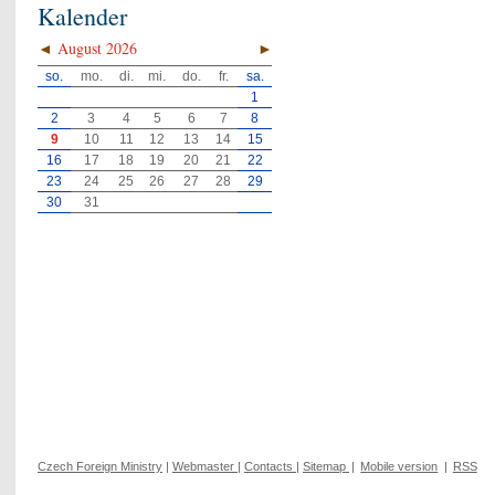
Kalender
◄
August 2026
►
so.
mo.
di.
mi.
do.
fr.
sa.
1
2
3
4
5
6
7
8
9
10
11
12
13
14
15
16
17
18
19
20
21
22
23
24
25
26
27
28
29
30
31
Czech Foreign Ministry
|
Webmaster
|
Contacts
|
Sitemap
|
Mobile version
|
RSS