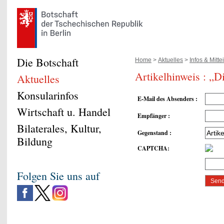
Die Botschaft
Home
>
Aktuelles
>
Infos & Mitt
Artikelhinweis : „
Aktuelles
Konsularinfos
E-Mail des Absenders
:
Wirtschaft u. Handel
Empfänger
:
Bilaterales, Kultur,
Gegenstand
:
Bildung
CAPTCHA
:
Folgen Sie uns auf