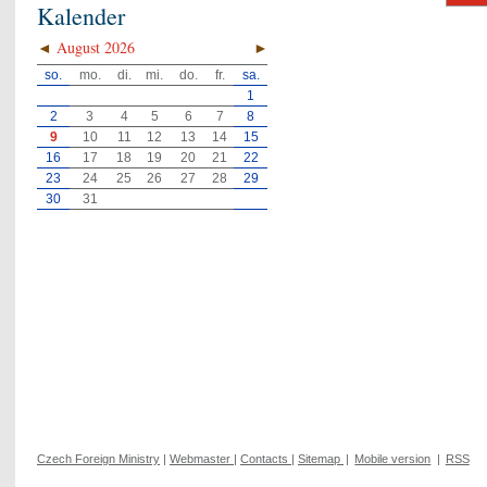
Kalender
◄
August 2026
►
so.
mo.
di.
mi.
do.
fr.
sa.
1
2
3
4
5
6
7
8
9
10
11
12
13
14
15
16
17
18
19
20
21
22
23
24
25
26
27
28
29
30
31
Czech Foreign Ministry
|
Webmaster
|
Contacts
|
Sitemap
|
Mobile version
|
RSS