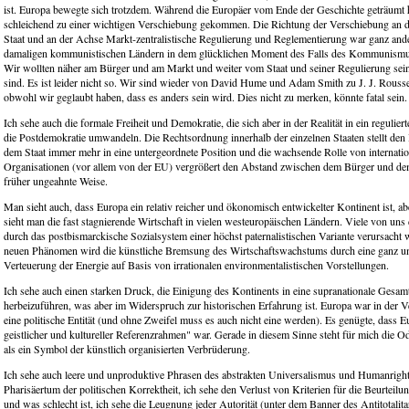
ist. Europa bewegte sich trotzdem. Während die Europäer vom Ende der Geschichte geträumt h
schleichend zu einer wichtigen Verschiebung gekommen. Die Richtung der Verschiebung an 
Staat und an der Achse Markt-zentralistische Regulierung und Reglementierung war ganz ande
damaligen kommunistischen Ländern in dem glücklichen Moment des Falls des Kommunismus
Wir wollten näher am Bürger und am Markt und weiter vom Staat und seiner Regulierung sein
sind. Es ist leider nicht so. Wir sind wieder von David Hume und Adam Smith zu J. J. Rouss
obwohl wir geglaubt haben, dass es anders sein wird. Dies nicht zu merken, könnte fatal sein.
Ich sehe auch die formale Freiheit und Demokratie, die sich aber in der Realität in ein regulie
die Postdemokratie umwandeln. Die Rechtsordnung innerhalb der einzelnen Staaten stellt de
dem Staat immer mehr in eine untergeordnete Position und die wachsende Rolle von internati
Organisationen (vor allem von der EU) vergrößert den Abstand zwischen dem Bürger und dem
früher ungeahnte Weise.
Man sieht auch, dass Europa ein relativ reicher und ökonomisch entwickelter Kontinent ist, abe
sieht man die fast stagnierende Wirtschaft in vielen westeuropäischen Ländern. Viele von uns
durch das postbismarckische Sozialsystem einer höchst paternalistischen Variante verursacht 
neuen Phänomen wird die künstliche Bremsung des Wirtschaftswachstums durch eine ganz u
Verteuerung der Energie auf Basis von irrationalen environmentalistischen Vorstellungen.
Ich sehe auch einen starken Druck, die Einigung des Kontinents in eine supranationale Gesamt
herbeizuführen, was aber im Widerspruch zur historischen Erfahrung ist. Europa war in der V
eine politische Entität (und ohne Zweifel muss es auch nicht eine werden). Es genügte, dass E
geistlicher und kultureller Referenzrahmen" war. Gerade in diesem Sinne steht für mich die O
als ein Symbol der künstlich organisierten Verbrüderung.
Ich sehe auch leere und unproduktive Phrasen des abstrakten Universalismus und Humanright
Pharisäertum der politischen Korrektheit, ich sehe den Verlust von Kriterien für die Beurteilu
und was schlecht ist, ich sehe die Leugnung jeder Autorität (unter dem Banner des Antitotalita