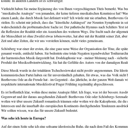
könnte. In anderen Ländern ist es schwieriger.
Vielleicht haben Sie meine Ergänzung des von Ihnen vorgeschlagenen Titels bemerkt. Was bed
"musikalische Analogie" von jemanden, der keine tieferen musikalischen Kenntnisse hat? Was 
einem Lande, das durch Musik fast definiert wird? Ich würde mir nie erlauben, Beethovens G
stellen. Es scheint mir jedoch, dass das "künstliche Anhängsel" zur Neunten Symphonie in 
wahrscheinlich die problematischste Sache ist. Der pathetische Hymnus nach Schillers Text ist 
die Reflexion der Realität oder ein Anzeichen des weiteren Wegs. Die Sucht nach der allgem
der Menschheit ist ohne Zweifel etwas lobenswertes, hat aber mit der Realität seiner Zeit, aber
Zeit und aller Zeiten, die wir uns vorstellen können, nicht vieles gemeinsam.
Schönberg war einer der ersten, die eine ganz neue Weise der Organisation der Töne, die spä
genannt wurde, entdeckt haben. Sie bedeutete eine totale Negation irgendwelcher Tonhierarchie
der harmonischen Musik dargestellt hat. Dodekaphonie war - meiner Meinung nach - sicherlich
Produkt der Musikselbstentwicklung. Sie hat die Gefühle des Autors von der damaligen Realit
Diese Musik wurde in der totalitären Tschechoslowakei nicht positiv angenommen. Die Ideol
kommunistischen Partei haben sie für unverständlich gehalten, für etwas, was das Volk nicht 
Beethovens Ode an die Freude hat - im Gegenteil - das jährliche, in der ganzen Welt damals w
respektierte internationale Musikfestival Prager Frühling regelmäßig abgeschlossen.
Es ist hoffentlich klar, wohin diese meine Analogie führt. Ich frage, was ist der bessere Ausd
Gegenwart und der daraus ausgehenden Zukunft: Beethovens Ode oder Schönbergs Serenade
wollen wir über unsere Zukunft romantisch träumen oder wollen wir die Kakophonie, die die r
Interessen und die innerhalb des europäischen Kontinents durchgehenden Tendenzen ausdrück
Wir sollten wissen, was das für unsere Zukunft bedeutet.
Was sehe ich heute in Europa?
Auf der einen Seite sehe ich eine seltsame ideologische Ruhe, die nach dem Fall des Kommu