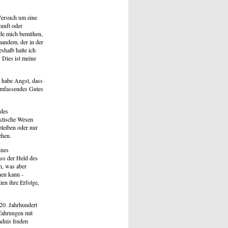
 Versuch um eine
kunft oder
rde mich bemühen,
mandem, der in der
shalb halte ich
. Dies ist meine
ch habe Angst, dass
llumfassendes Gutes
 des
ktische Wesen
bleiben oder nur
ehen.
ines
ass der Held des
n, was aber
nen kann -
en ihre Erfolge,
20. Jahrhundert
rfahrungen mit
ndnis finden