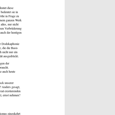
eutet diese
bedeutet sie in
röße in Frage zu
seinem ganzen Werk
alles, nur nicht
einen Verbrüderung
 auch der heutigen
ter Dodekaphonie
, die die Basis
 nicht nur ein
ät ausgedrückt.
ogen der
braucht.
ie auch heute
ruck unserer
? Anders gesagt,
eal existierenden
t, ernst nehmen?
nismus eingekehrt