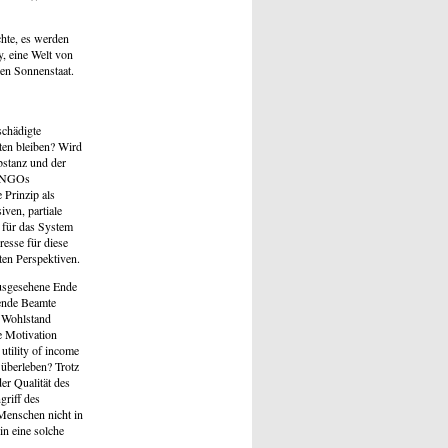
hte, es werden
, eine Welt von
den Sonnenstaat.
schädigte
lten bleiben? Wird
bstanz und der
n NGOs
Prinzip als
ven, partiale
 für das System
resse für diese
ten Perspektiven.
usgesehene Ende
lende Beamte
n Wohlstand
e Motivation
utility of income
 überleben? Trotz
er Qualität des
griff des
Menschen nicht in
n eine solche