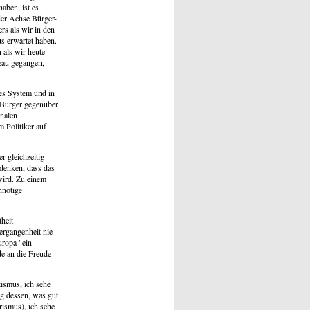
aben, ist es
der Achse Bürger-
rs als wir in den
 erwartet haben.
 als wir heute
eau gegangen,
rtes System und in
n Bürger gegenüber
onalen
 Politiker auf
r gleichzeitig
 denken, dass das
wird. Zu einem
nnötige
heit
ergangenheit nie
uropa "ein
de an die Freude
ismus, ich sehe
ng dessen, was gut
rismus), ich sehe