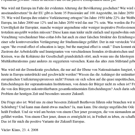
Was wird mit Europa im Falle der evidenten Alterung der Bevölkerung geschehen? Wie wird s
auseinandersetzen? In der EU gibt es heute 35 Pensionäre auf 100 Angestellte, im Jahre 2050
75. Wie wird Europa ihre relative Verkleinerung ertragen? Im Jahre 1950 lebte 22% der Weltb
Europa, im Jahre 2000 nur 12% und im Jahre 2050 wird das nur 7% sein. Was werden die Fo
Unwilligkeit der Europäer, manche weniger angenehme oder weniger inspirative Professionen
trotzdem ausgeübt werden müssen? Diese kann man leider nicht einfach und irgendwohin out
Verachtung verschiedener blue-collar-Jobs hat auch zu einer falschen Struktur des Erziehung
einer sehr kontroversiellen Verlängerung der Studiumslänge geführt. Der in mir versteckte V
sagen "the overall effect of education is large, but the marginal effect is small." Dazu kommt e
Zustrom der Arbeitskräfte und Immigranten von verschiedenen fremden zivilisatorischen und 
Kreisen, was die Kohärenz der Gesellschaft grundsätzlich stört, auch wenn uns die Ideologen
Multikulturalismus ganz anderes zu suggerieren versuchen. Kann das alles zum Stillstand ge
Was wird mit der Demokratie geschehen, die nur auf der Ebene von Nationalstaaten fungiert, 
heute in Europa unterdrückt und geschwächt werden? Wissen das die Anhänger der unlimitier
europäischen Unifizierungsprozesses nicht? Freuen sie sich schon auf die quasi unpolitischen
Entscheidungen der supranationalen Institutionen, von denen der Bürger nicht zu sehen ist? Fr
die von den Bürgern unkontrollierbaren gesamtkontinentalen Entscheidungen? Auch darin sehe
Problem der heutigen Zeit und besonders unserer Zukunft.
Die Frage also ist: Wird uns zu einer besseren Zukunft Beethoven führen oder brauchen wir 
Schönberg? Und kann man damit etwas machen? Ja, man kann. Die einzige ungefälschte Ode 
heißt Freiheit. Und sie wird am besten von einem Chor jener gesungen, die von niemandem 
geführt werden. Von einem Chor jener, denen es ermöglicht ist, in Freiheit zu leben, zu schaf
Das ist für mich die positive Variante der Zukunft Europas.
Václav Klaus, 23. 4. 2008