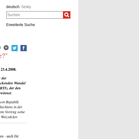
deutsch
česky
Suchen
Erweiterte Suche
e?"
 23.4.2008.
n der
ruckenden Wandel
BTI), der den
ewinner.
hcen Republik
hechiens in der
nem Vortrag seine
n Weizsäcker.
en - auch für