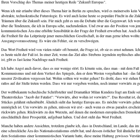
Ihren Vorschlag des Themas meiner heutigen Rede "Zukunft Europas".
Wenn ich mir erlaube über dieses Thema hier in Berlin zu sprechen, wird es meinerseits kein
abstrakte, technokratische Futurologie. Es wird auch keine heute so populäre Flucht in die Zu
Träumen über die Zukunft sein. Für mich geht es um die Debatte über die Gegenwart. Ich we
über die Tendenzen, die ich in Europa sehe, nachzudenken. Und zwar aus der Position von je
kommunistischen Ära eine erhöhte Sensibilität in der Frage der Freiheit erworben hat. Auch de
die Freiheit für das Leitprinzip jener menschlichen Gesellschaft, in der man gerne leben wollte
Ausgangsvoraussetzung. Es wäre ein Fehler, sie zu verschweigen.
Das Wort Freiheit wird von vielen relativ oft benutzt, die Frage ist, ob sie es ernst nehmen. I
es heute nicht der Fall ist. In einer Zeit, wenn das Ziel alles Strebens irgendein mythisches a
ist, gibt es fast keine Nachfrage nach Freiheit.
Ich habe Angst auch davor, dass es nur wenige stört. Es könnte sein, dass man - mit dem Fall
Kommunismus und mit dem Verlust des Spiegels, den er dem Westen vorgehalten hat - das fa
unserer Zivilisation vergessen hat. Wohin sollten wir weiter gehen? Es droht, dass wir stehen 
ratlos auf der Stelle treten werden. Dass wir nur vorgeben werden, noch immer vorwärts zu g
Der weltbekannte tschechische Schriftsteller und Dramatiker Milan Kundera fragt am Ende se
Theaterstückes "Jacob der Fatalist": "Vorwärts, aber wohin ist vorwärts?". Das Resultat ist, d
Stückes gelähmt stehenbleibt. Ähnlich sieht das heutige Europa aus. Es möchte vorwärts gehe
unmöglich ist. Um vorwärts zu gehen, müssen wir erst - auch wenn es etwas paradox erschei
rückwärts gehen. Rückwärts zu den Wurzeln, auf denen die modernen europäischen Demokrati
einschließlich ihrer Prosperität, aufgebaut haben. Und dort steht das Wort Freiheit.
Manche haben andere Ansichten, trotzdem glaube ich, dass in Deutschland, im Lande, das im 
eine schreckliche Ära des Nationalsozialismus erlebt hat, und dessen östlicher Teil ähnliche E
dem Sozialismus einer kommunistischen Variante hatte, diese meine Haltung gewisses Verstä