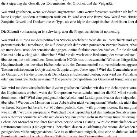
die Steigerung der Gewalt, des Extremismus, der Grobheit und der Vulgarität.
Was wird geschehen, wenn wir diesen angetretenen Kurs weiter fortsetzen werden? Ich befürc
keine Utopien, sondern Antiutopien realisiert. Es wird eher eine Brave New World von Huxley
Zamjatin, Orwell und Denkern dieses Typs, als eine Idylle der utopistischen Sozialisten über 
Die Zukunft vorherzusagen ist schwierig, aber die Fragen zu stellen ist notwendig.
Was wird in Europa mit dem politischen System geschehen? Wird die so unterschätzte und ge
parlamentarische Demokratie, die auf ideologisch definierten politischen Parteien basiert, erha
sie unter dem Druck der sensationshungrigen, online funktionierenden Medien, für die die Su
Kontext nicht wichtig sind, überleben? Wird sie die wachsende Bedeutung der verschiedene
überstehen, die sich bemühen, Demokratie in NGOismus umzuwandeln? Wird das bürgerliche 
Hauptmechanismus bestehen bleiben oder wird der Zusammenstoß von verschiedenen aggressi
Themen aufstrebenden lobbyistischen Gruppierungen überwiegen? Wird das Gemeininteresse
als Ganzes und für die prozedurale Demokratie entscheidend bleiben, oder wird das Partialinte
oder jene konkrete Sache gewinnen? Die passive Extrapolation der Gegenwart bringt keine gu
Was wird mit dem wirtschaftlichen System geschehen? Werden wir das von Schumpeter vora
des Kapitalismus erleben, wenn der Entrepreneur verschwinden und der die EU-Mittel vertei
dominieren wird? Wird eine genügend hohe Arbeits- und Leistungsmotivation den steigende
überleben? Werden die Menschen ihren Arbeitseifer nicht verlangsamen? Werden sie nicht ihr
verlieren? Keynes hat bereits vor 80 Jahren gedacht, dass "with growing income, the marginal 
would fall." Wird die europäische Wirtschaft die Anspruchbarkeit des heutigen Sozialsystems
aller Reformexperimente schiebt sich dieses System immer mehr in Richtung Immunisierung d
Lebens der Menschen von ihrer faktischen persönlichen Leistung. Wird die Wirtschaft den An
Environmentalismus (Ökologismus) überstehen, dessen Ausdehnung die rational denkenden 
genügendem Maße entgegenstehen? Wie ist es überhaupt möglich, dass eine so dubiose Doktri
Popularität gewinnt? Auch in diesem Falle ist die passive Extrapolation nicht gut.