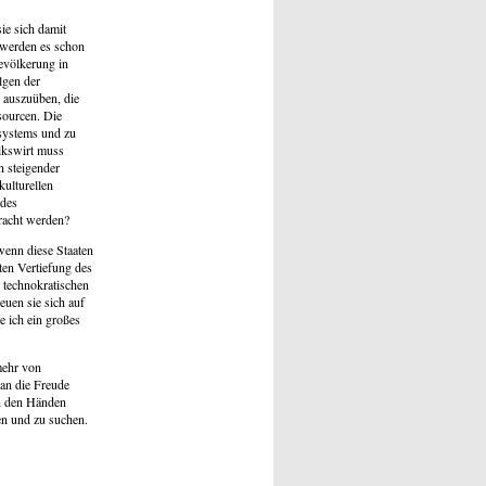
ie sich damit
 werden es schon
evölkerung in
lgen der
 auszuüben, die
sourcen. Die
ssystems und zu
olkswirt muss
in steigender
kulturellen
 des
bracht werden?
wenn diese Staaten
ten Vertiefung des
, technokratischen
euen sie sich auf
 ich ein großes
mehr von
an die Freude
an den Händen
fen und zu suchen.