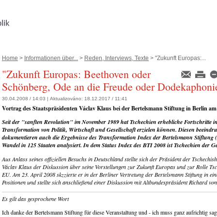
Home
>
Informationen über...
>
Reden, Interviews, Texte
> "Zukunft Europas:...
"Zukunft Europas: Beethoven oder
Schönberg, Ode an die Freude oder Dodekaphoni
30.04.2008 / 14:03 |
Aktualizováno:
18.12.2017 / 11:41
Vortrag des Staatspräsidenten Václav Klaus bei der Bertelsmann Stiftung in Berlin am
Seit der "sanften Revolution" im November 1989 hat Tschechien erhebliche Fortschritte i
Transformation von Politik, Wirtschaft und Gesellschaft erzielen können. Diesen beeind
dokumentieren auch die Ergebnisse des Transformation Index der Bertelsmann Stiftung (
Wandel in 125 Staaten analysiert. In dem Status Index des BTI 2008 ist Tschechien der G
Aus Anlass seines offiziellen Besuchs in Deutschland stellte sich der Präsident der Tschechis
Václav Klaus der Diskussion über seine Vorstellungen zur Zukunft Europas und zur Rolle Tsc
EU.
Am 23. April 2008 skzzierte er in der Berliner Vertretung der Bertelsmann Stiftung in ei
Positionen und stellte sich anschließend einer Diskussion mit Altbundespräsident Richard vo
Es gilt das gesprochene Wort
Ich danke der Bertelsmann Stiftung für diese Veranstaltung und - ich muss ganz aufrichtig sag