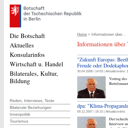
Die Botschaft
Home
> Informationen über...
Informationen über
Aktuelles
Konsularinfos
"Zukunft Europas: Beet
Wirtschaft u. Handel
Freude oder Dodekapho
Bilaterales, Kultur,
30.04.2008 / 14:03 |
Aktualizováno:
1
Vortrag des 
Bildung
Bertelsmann
Reden, Interviews, Texte
dpa: "Klima-Propaganda 
Bilaterale Beziehungen
09.12.2007 / 18:15 |
Aktualizováno:
Innenpolitik
Der tschech
Tourismus
Interview m