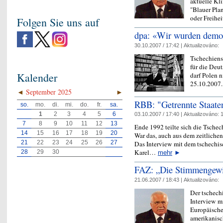
aktuelle Kl
"Blauer Plan
oder Freihe
Folgen Sie uns auf
dpa: «Wir wurden demor
30.10.2007 / 17:42 |
Aktualizováno:
Tschechiens
für die Deu
Kalender
darf Polen 
25.10.2007
◄
September 2025
►
RBB: "Getrennte Staate
so.
mo.
di.
mi.
do.
fr.
sa.
1
2
3
4
5
6
03.10.2007 / 17:40 |
Aktualizováno:
1
7
8
9
10
11
12
13
Ende 1992 teilte sich die Tsche
14
15
16
17
18
19
20
War das, auch aus dem zeitliche
21
22
23
24
25
26
27
Das Interview mit dem tschechi
Karel…
28
29
30
mehr
►
FAZ: „Die Stimmengewic
21.06.2007 / 18:43 |
Aktualizováno:
Der tschech
Interview mi
Europäische
amerikanisc