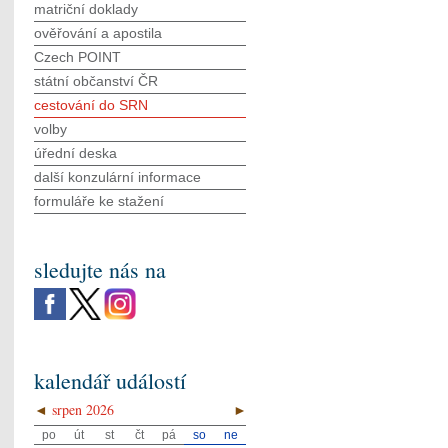
matriční doklady
ověřování a apostila
Czech POINT
státní občanství ČR
cestování do SRN
volby
úřední deska
další konzulární informace
formuláře ke stažení
sledujte nás na
kalendář událostí
◄
srpen 2026
►
po
út
st
čt
pá
so
ne