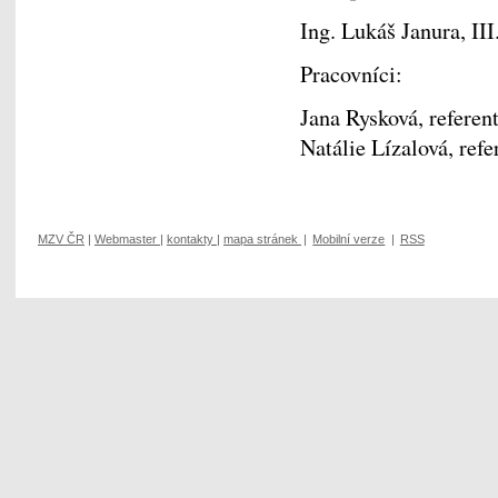
Ing. Lukáš Janura, III
Pracovníci:
Jana Rysková, referen
Natálie Lízalová, refe
MZV ČR
|
Webmaster
|
kontakty
|
mapa stránek
|
Mobilní verze
|
RSS