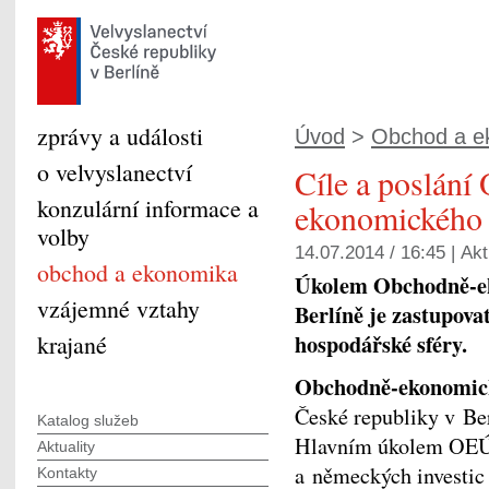
zprávy a události
Úvod
>
Obchod a e
o velvyslanectví
Cíle a poslání
konzulární informace a
ekonomického
volby
14.07.2014 / 16:45 |
Akt
obchod a ekonomika
Úkolem Obchodně-ek
vzájemné vztahy
Berlíně je zastupova
hospodářské sféry.
krajané
Obchodně-ekonomic
České republiky v Ber
Katalog služeb
Hlavním úkolem OEÚ 
Aktuality
a německých investic
Kontakty