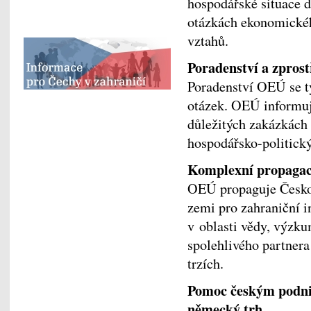
hospodářské situace d
otázkách ekonomickéh
vztahů.
Poradenství a zpros
Poradenství OEÚ se t
otázek. OEÚ informuje
důležitých zakázkách
hospodářsko-politic
Komplexní propagac
OEÚ propaguje Česko
zemi pro zahraniční i
v oblasti vědy, výzku
spolehlivého partnera
trzích.
Pomoc českým podni
německý trh