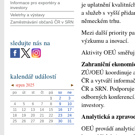
Informace pro exportéry a
je uplatnění kvalitn
investory
a služeb s vyšší při
Veletrhy a výstavy
německém trhu.
Zaměstnávání občanů ČR v SRN
Mezi další priority pa
výzkumu a inovací.
sledujte nás na
Aktivity OEÚ směřují
Zahraniční ekonomic
ZÚ/OEÚ koordinuje a 
kalendář událostí
ČR a vytváří informač
◄
srpen 2025
►
ČR a SRN. Podporuje 
po
út
st
čt
pá
so
ne
odborných konferencí
1
2
3
investory.
4
5
6
7
8
9
10
11
12
13
14
15
16
17
Analytická a zpravo
18
19
20
21
22
23
24
25
26
27
28
29
30
31
OEÚ provádí analytick