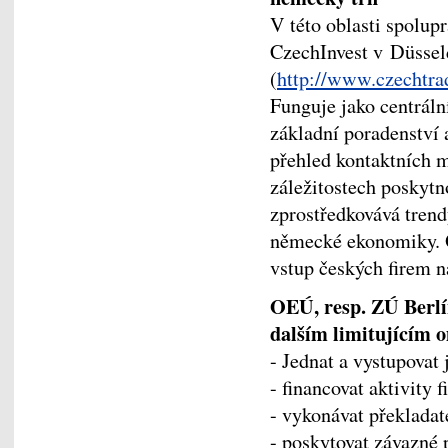
V této oblasti spolu
CzechInvest v Düssel
(
http://www.czechtra
Funguje jako centráln
základní poradenství a
přehled kontaktních m
záležitostech poskytn
zprostředkovává trendy
německé ekonomiky. 
vstup českých firem n
OEÚ, resp. ZÚ Berl
dalším limitujícím
- Jednat a vystupovat
- financovat aktivity f
- vykonávat překladat
- poskytovat závazné 