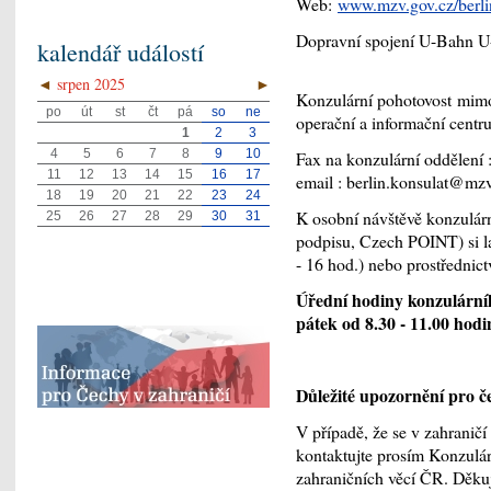
Web:
www.mzv.gov.cz/berli
Dopravní spojení U-Bahn U-
kalendář událostí
◄
srpen 2025
►
Konzulární pohotovost mim
po
út
st
čt
pá
so
ne
operační a informační centr
1
2
3
4
5
6
7
8
9
10
Fax na konzulární oddělení
11
12
13
14
15
16
17
email : berlin.konsulat@mzv
18
19
20
21
22
23
24
K osobní návštěvě konzulární
25
26
27
28
29
30
31
podpisu, Czech POINT) si la
- 16 hod.) nebo prostřednict
Úřední hodiny konzulárníh
pátek od 8.30 - 11.00 hod
Důležité upozornění pro če
V případě, že se v zahraničí
kontaktujte prosím Konzulár
zahraničních věcí ČR. Děku