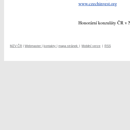
www.czechinvest.org
Honorární konzuláty ČR v
MZV ČR
|
Webmaster
|
kontakty
|
mapa stránek
|
Mobilní verze
|
RSS