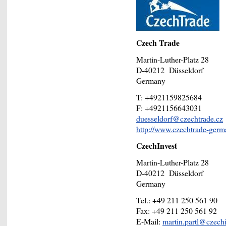
Czech Trade
Martin-Luther-Platz 28
D-40212 Düsseldorf
Germany
T: +4921159825684
F: +4921156643031
duesseldorf@czechtrade.cz
http://www.czechtrade-germ
CzechInvest
Martin-Luther-Platz 28
D-40212 Düsseldorf
Germany
Tel.: +49 211 250 561 90
Fax: +49 211 250 561 92
E-Mail:
martin.partl@czechi