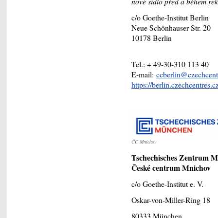
nové sídlo před a během rek
c/o Goethe-Institut Berlin
Neue Schönhauser Str. 20
10178 Berlin
Tel.: + 49-30-310 113 40
E-mail:
ccberlin@czechcent
https://berlin.czechcentres.c
ČC Mnichov
Tschechisches Zentrum 
České centrum Mnichov
c/o Goethe-Institut e. V.
Oskar-von-Miller-Ring 18
80333 München