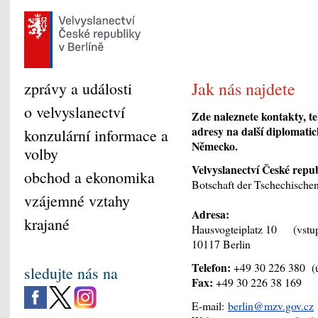
Jak nás najdete
zprávy a události
o velvyslanectví
Zde naleznete kontakty, tel
adresy na další diplomati
konzulární informace a
Německo.
volby
Velvyslanectví České repu
obchod a ekonomika
Botschaft der Tschechische
vzájemné vztahy
Adresa:
krajané
Hausvogteiplatz 10 (vstup n
10117 Berlin
Telefon:
+49 30 226 380 (ú
sledujte nás na
Fax:
+49 30 226 38 169
E-mail:
berlin@mzv.gov.cz