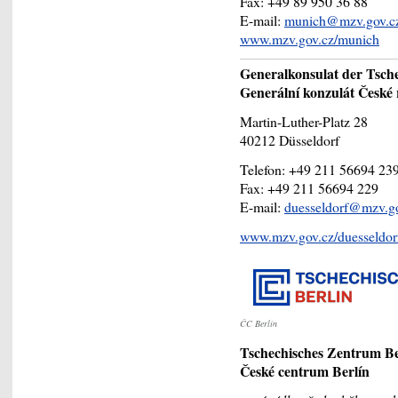
Fax: +49 89 950 36 88
E-mail:
munich@mzv.gov.c
www.mzv.gov.cz/munich
Generalkonsulat der Tsche
Generální konzulát České 
Martin-Luther-Platz 28
40212 Düsseldorf
Telefon: +49 211 56694 23
Fax: +49 211 56694 229
E-mail:
duesseldorf@mzv.g
www.mzv.gov.cz/duesseldor
ČC Berlín
Tschechisches Zentrum Be
České centrum Berlín