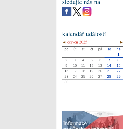
sledujte nás na
kalendář událostí
◄
červen 2025
►
po
út
st
čt
pá
so
ne
1
2
3
4
5
6
7
8
9
10
11
12
13
14
15
16
17
18
19
20
21
22
23
24
25
26
27
28
29
30