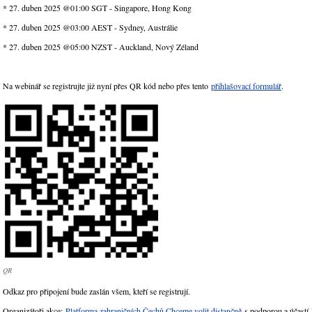
* 27. duben 2025 @01:00 SGT - Singapore, Hong Kong
* 27. duben 2025 @03:00 AEST - Sydney, Austrálie
* 27. duben 2025 @05:00 NZST - Auckland, Nový Zéland
Na webinář se registrujte již nyní přes QR kód nebo přes tento
přihlašovací formulář
.
QR
Odkaz pro připojení bude zaslán všem, kteří se registrují.
Organizátoři akce:
Platforma zahraničních Čechů Chceme volit distančně
s podporou a účastí