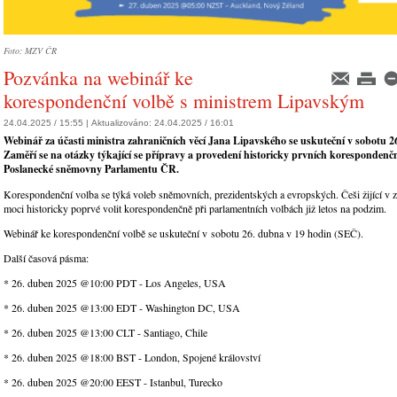
Foto: MZV ČR
Pozvánka na webinář ke
korespondenční volbě s ministrem Lipavským
24.04.2025 / 15:55 |
Aktualizováno:
24.04.2025 / 16:01
Webinář za účasti ministra zahraničních věcí Jana Lipavského se uskuteční v sobotu 2
Zaměří se na otázky týkající se přípravy a provedení historicky prvních korespondenč
Poslanecké sněmovny Parlamentu ČR.
Korespondenční volba se týká voleb sněmovních, prezidentských a evropských. Češi žijící v 
moci historicky poprvé volit korespondenčně při parlamentních volbách již letos na podzim.
Webinář ke korespondenční volbě se uskuteční v sobotu 26. dubna v 19 hodin (SEČ).
Další časová pásma:
* 26. duben 2025 @10:00 PDT - Los Angeles, USA
* 26. duben 2025 @13:00 EDT - Washington DC, USA
* 26. duben 2025 @13:00 CLT - Santiago, Chile
* 26. duben 2025 @18:00 BST - London, Spojené království
* 26. duben 2025 @20:00 EEST - Istanbul, Turecko