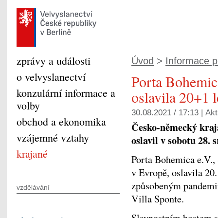
zprávy a události
Úvod
>
Informace p
o velvyslanectví
Porta Bohemic
konzulární informace a
oslavila 20+1 l
volby
30.08.2021 / 17:13 |
Akt
obchod a ekonomika
Česko-německý kraj
vzájemné vztahy
oslavil v sobotu 28. 
krajané
Porta Bohemica e.V.,
v Evropě, oslavila 20
způsobeným pandemií
vzdělávání
Villa Sponte.
Slavnostním hostem s