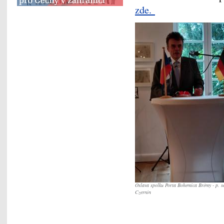
zde.
Oslava spolku Porta Bohemica Brémy - p. 
Czernin