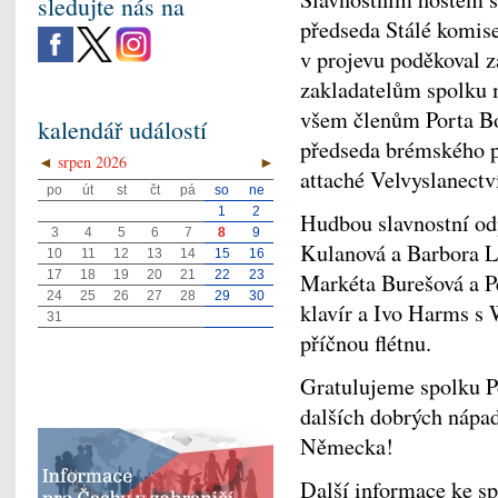
sledujte nás na
předseda Stálé komise 
v projevu poděkoval z
zakladatelům spolku
všem členům Porta Bo
kalendář událostí
předseda brémského p
◄
srpen 2026
►
attaché Velvyslanect
po
út
st
čt
pá
so
ne
1
2
Hudbou slavnostní od
3
4
5
6
7
8
9
Kulanová a Barbora L
10
11
12
13
14
15
16
17
18
19
20
21
22
23
Markéta Burešová a P
24
25
26
27
28
29
30
klavír a Ivo Harms s 
31
příčnou flétnu.
Gratulujeme spolku P
dalších dobrých nápad
Německa!
Další informace ke s