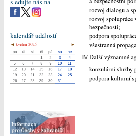
a bezpečnostní pol
sledujte nás na
rozvoj dialogu a s
rozvoj spolupráce v
bezpečnosti;
kalendář událostí
podpora spoluprác
všestranná propaga
◄
květen 2025
►
po
út
st
čt
pá
so
ne
B/ Další významné a
1
2
3
4
5
6
7
8
9
10
11
konzulární služby 
12
13
14
15
16
17
18
19
20
21
22
23
24
25
podpora kulturní s
26
27
28
29
30
31