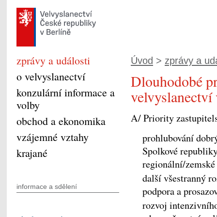
zprávy a události
Úvod
>
zprávy a udá
o velvyslanectví
Dlouhodobé pr
konzulární informace a
velvyslanectví 
volby
A/ Priority zastupite
obchod a ekonomika
vzájemné vztahy
prohlubování dobr
Spolkové republiky
krajané
regionální/zemské 
další všestranný r
informace a sdělení
podpora a prosazo
rozvoj intenzivníh