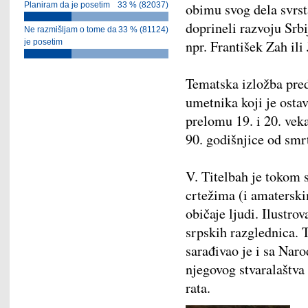
Planiram da je posetim
33 % (82037)
obimu svog dela svrst
doprineli razvoju Srb
Ne razmišljam o tome da
33 % (81124)
je posetim
npr. František Zah ili
Tematska izložba pred
umetnika koji je ostav
prelomu 19. i 20. vek
90. godišnjice od smr
V. Titelbah je tokom 
crtežima (i amaterski
običaje ljudi. Ilustrov
srpskih razglednica. T
sarađivao je i sa Na
njegovog stvaralaštva
rata.