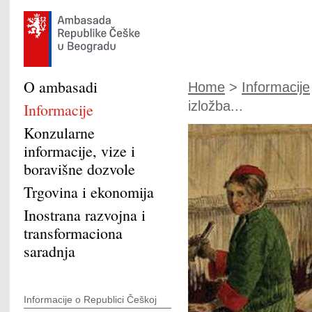
O ambasadi
Home
>
Informacije
izložba...
Informacije
Konzularne
informacije, vize i
boravišne dozvole
Trgovina i ekonomija
Inostrana razvojna i
transformaciona
saradnja
Informacije o Republici Češkoj