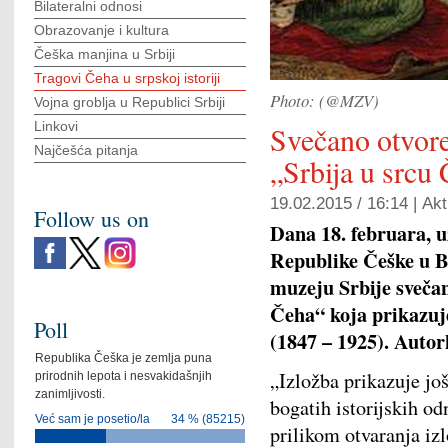
Bilateralni odnosi
Obrazovanje i kultura
Češka manjina u Srbiji
Tragovi Čeha u srpskoj istoriji
Photo: (@MZV)
Vojna groblja u Republici Srbiji
Linkovi
Svečano otvore
Najčešća pitanja
„Srbija u srcu
19.02.2015 / 16:14 |
Akt
Follow us on
Dana 18. februara, 
Republike Češke u Be
muzeju Srbije svečan
Čeha“ koja prikazuje
Poll
(1847 – 1925). Autor
Republika Češka je zemlja puna
„Izložba prikazuje j
prirodnih lepota i nesvakidašnjih
zanimljivosti.
bogatih istorijskih o
Već sam je posetio/la
34 % (85215)
prilikom otvaranja iz