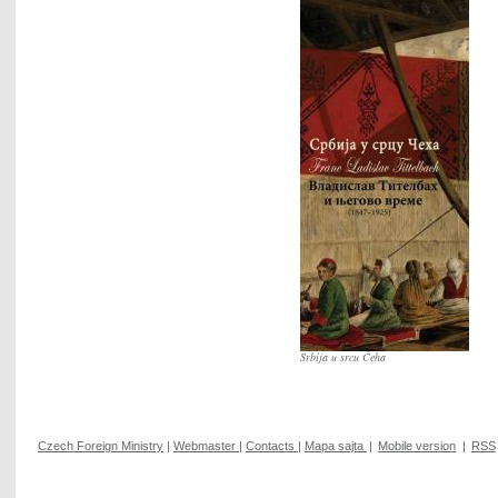
Srbija u srcu Čeha
Czech Foreign Ministry
|
Webmaster
|
Contacts
|
Mapa sajta
|
Mobile version
|
RSS