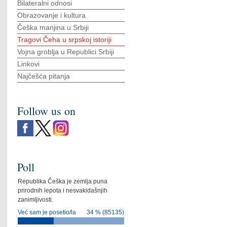
Bilateralni odnosi
Obrazovanje i kultura
Češka manjina u Srbiji
Tragovi Čeha u srpskoj istoriji
Vojna groblja u Republici Srbiji
Linkovi
Najčešća pitanja
Follow us on
Poll
Republika Češka je zemlja puna
prirodnih lepota i nesvakidašnjih
zanimljivosti.
Već sam je posetio/la
34 % (85135)