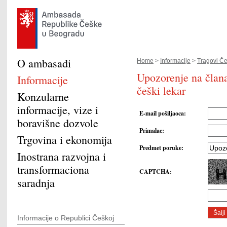
O ambasadi
Home
>
Informacije
>
Tragovi Če
Upozorenje na člana
Informacije
češki lekar
Konzularne
informacije, vize i
E-mail pošiljaoca
:
boravišne dozvole
Primalac
:
Trgovina i ekonomija
Predmet poruke
:
Inostrana razvojna i
transformaciona
CAPTCHA
:
saradnja
Informacije o Republici Češkoj