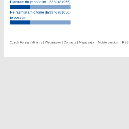
Planiram da je posetim
33 % (81966)
Ne razmišljam o tome da
33 % (81050)
je posetim
Czech Foreign Ministry
|
Webmaster
|
Contacts
|
Mapa sajta
|
Mobile version
|
RSS