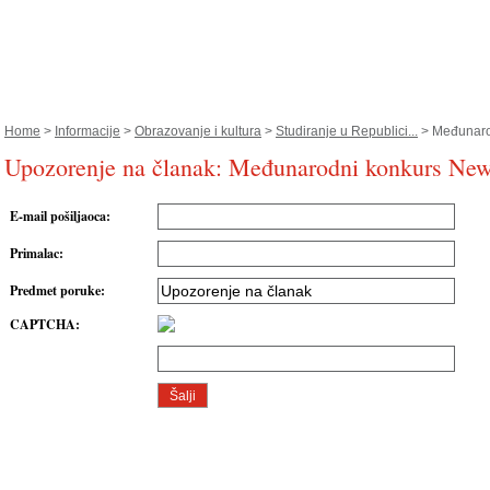
Home
>
Informacije
>
Obrazovanje i kultura
>
Studiranje u Republici...
> Međunarod
Upozorenje na članak: Međunarodni konkurs Ne
E-mail pošiljaoca
:
Primalac
:
Predmet poruke
:
CAPTCHA
: