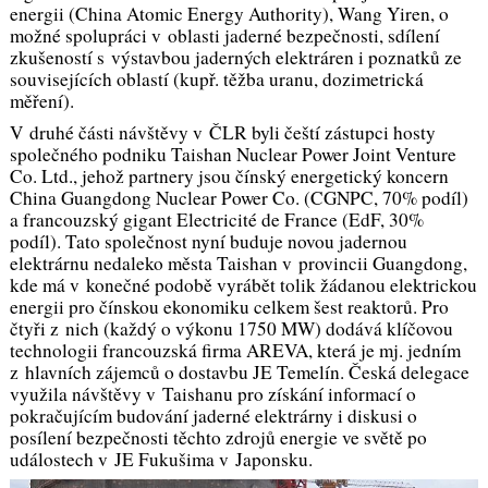
energii (China Atomic Energy Authority), Wang Yiren, o
možné spolupráci v oblasti jaderné bezpečnosti, sdílení
zkušeností s výstavbou jaderných elektráren i poznatků ze
souvisejících oblastí (kupř. těžba uranu, dozimetrická
měření).
V druhé části návštěvy v ČLR byli čeští zástupci hosty
společného podniku Taishan Nuclear Power Joint Venture
Co. Ltd., jehož partnery jsou čínský energetický koncern
China Guangdong Nuclear Power Co. (CGNPC, 70% podíl)
a francouzský gigant Electricité de France (EdF, 30%
podíl). Tato společnost nyní buduje novou jadernou
elektrárnu nedaleko města Taishan v provincii Guangdong,
kde má v konečné podobě vyrábět tolik žádanou elektrickou
energii pro čínskou ekonomiku celkem šest reaktorů. Pro
čtyři z nich (každý o výkonu 1750 MW) dodává klíčovou
technologii francouzská firma AREVA, která je mj. jedním
z hlavních zájemců o dostavbu JE Temelín. Česká delegace
využila návštěvy v Taishanu pro získání informací o
pokračujícím budování jaderné elektrárny i diskusi o
posílení bezpečnosti těchto zdrojů energie ve světě po
událostech v JE Fukušima v Japonsku.