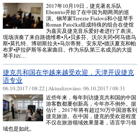
2017年10月19日，捷克著名乐队
Ebentrio开始了在中国为期两周的巡
演。钢琴家Terezie Fialová和小提琴手
Roman Patočka组成特殊的组合在使馆
为嘉宾及捷克音乐爱好者进行了表演。
现场演奏了来自路德维希•凡•贝多芬、沃尔夫冈•阿马德乌
斯•莫扎特、博胡斯拉夫•马尔蒂努、安东尼•德沃夏克和帕
布罗•萨拉萨斯等名家曲目。作为乐队第三名成员的大提
琴手Jiří…
捷克共和国在华越来越受欢迎，天津开设捷克
语专业
06.10.2017 / 08:22 |
Aktualizováno:
06.10.2017 / 08:31
近些年来，每年到访捷克共和国的中国
游客数都屡创新高，今年亦不例外。据
估计，2017年将有超过50万中国游客到
捷克旅游。在中国，捷克的受欢迎程度
不仅在旅游领域效果显著，语言学习领
域也是如此。