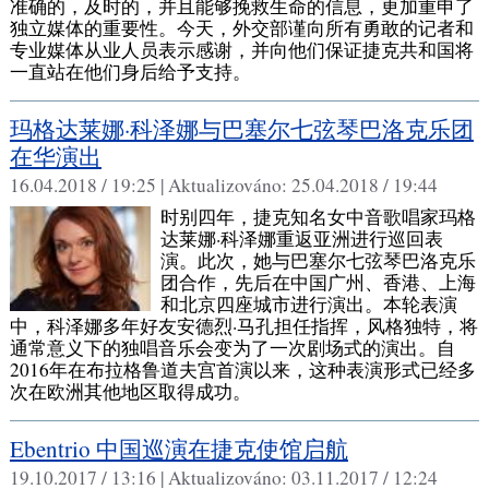
准确的，及时的，并且能够挽救生命的信息，更加重申了
独立媒体的重要性。今天，外交部谨向所有勇敢的记者和
专业媒体从业人员表示感谢，并向他们保证捷克共和国将
一直站在他们身后给予支持。
玛格达莱娜·科泽娜与巴塞尔七弦琴巴洛克乐团
在华演出
16.04.2018 / 19:25 |
Aktualizováno:
25.04.2018 / 19:44
时别四年，捷克知名女中音歌唱家玛格
达莱娜·科泽娜重返亚洲进行巡回表
演。此次，她与巴塞尔七弦琴巴洛克乐
团合作，先后在中国广州、香港、上海
和北京四座城市进行演出。本轮表演
中，科泽娜多年好友安德烈·马孔担任指挥，风格独特，将
通常意义下的独唱音乐会变为了一次剧场式的演出。自
2016年在布拉格鲁道夫宫首演以来，这种表演形式已经多
次在欧洲其他地区取得成功。
Ebentrio 中国巡演在捷克使馆启航
19.10.2017 / 13:16 |
Aktualizováno:
03.11.2017 / 12:24