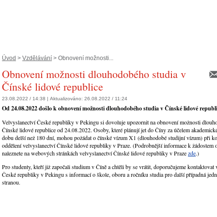
Úvod
>
Vzdělávání
> Obnovení možnosti...
Obnovení možnosti dlouhodobého studia v
Čínské lidové republice
23.08.2022 / 14:38 |
Aktualizováno:
26.08.2022 / 11:24
Od 24.08.2022 došlo k obnovení možnosti dlouhodobého studia v Čínské lidové republi
Velvyslanectví České republiky v Pekingu si dovoluje upozornit na obnovení možnosti dlouh
Čínské lidové republice od 24.08.2022. Osoby, které plánují jet do Číny za účelem akademick
dobu delší než 180 dní, mohou požádat o čínské vízum X1 (dlouhodobé studijní vízum) při k
oddělení velvyslanectví Čínské lidové republiky v Praze. (Podrobnější informace k žádostem 
naleznete na webových stránkách velvyslanectví Čínské lidové republiky v Praze
zde
.)
Pro studenty, kteří již započali studium v Číně a chtěli by se vrátit, doporučujeme kontaktovat 
České republiky v Pekingu s informací o škole, oboru a ročníku studia pro další případná jedn
stranou.