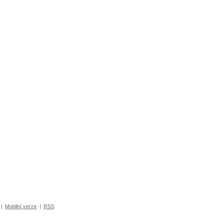
|
Mobilní verze
|
RSS