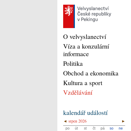
O velvyslanectví
Víza a konzulární
informace
Politika
Obchod a ekonomika
Kultura a sport
Vzdělávání
kalendář událostí
◄
srpen 2026
►
po
út
st
čt
pá
so
ne