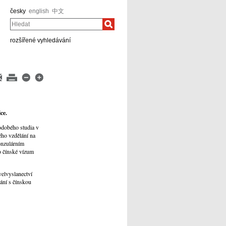
česky
english
中文
Hledat
rozšířené vyhledávání
ce.
odobého studia v
ého vzdělání na
onzulárním
o čínské vízum
velvyslanectví
ání s čínskou