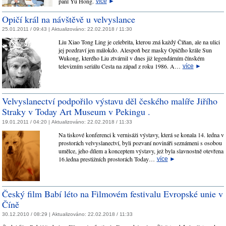
paní Yu Hong.
více
►
Opičí král na návštěvě u velvyslance
25.01.2011 / 09:43 |
Aktualizováno:
22.02.2018 / 11:30
Liu Xiao Tong Ling je celebrita, kterou zná každý Číňan, ale na ulici
jej pozdraví jen málokdo. Alespoň bez masky Opičího krále Sun
Wukong, kterého Liu ztvárnil v dnes již legendárním čínském
televizním seriálu Cesta na západ z roku 1986. A…
více
►
Velvyslanectví podpořilo výstavu děl českého malíře Jiřího
Straky v Today Art Museum v Pekingu .
19.01.2011 / 04:20 |
Aktualizováno:
22.02.2018 / 11:33
Na tiskové konferenci k vernisáži výstavy, která se konala 14. ledna v
prostorách velvyslanectví, byli pozvaní novináři seznámeni s osobou
umělce, jeho dílem a konceptem výstavy, jež byla slavnostně otevřena
16.ledna prestižních prostorách Today…
více
►
Český film Babí léto na Filmovém festivalu Evropské unie v
Číně
30.12.2010 / 08:29 |
Aktualizováno:
22.02.2018 / 11:33