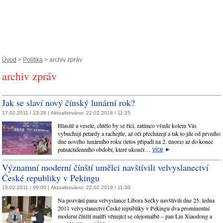
Úvod
>
Politika
> archiv zpráv
archiv zpráv
Jak se slaví nový čínský lunární rok?
17.02.2011 / 23:26 |
Aktualizováno:
22.02.2018 / 11:25
Hlasitě a vesele, chtělo by se říci, zatímco všude kolem Vás
vybuchují petardy a rachejtle, až oči přecházejí a tak to jde od prvního
dne nového lunárního roku (letos připadl na 2. února) až do konce
patnáctidenního období, které ukončí…
více
►
Významní moderní čínští umělci navštívili velvyslanectví
České republiky v Pekingu
15.02.2011 / 09:00 |
Aktualizováno:
22.02.2018 / 11:30
Na pozvání pana velvyslance Libora Sečky navštívili dne 25. ledna
2011 velvyslanectví České republiky v Pekingu dva prominentní
moderní čínští malíři věnující se olejomalbě – pan Liu Xiaodong a