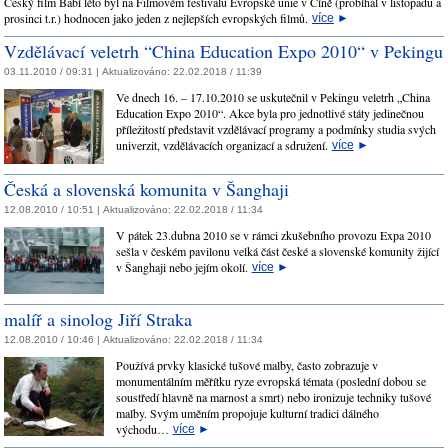
Český film Babí léto byl na Filmovém festivalu Evropské unie v Číně (probíhal v listopadu a
prosinci t.r.) hodnocen jako jeden z nejlepších evropských filmů.
více
►
Vzdělávací veletrh “China Education Expo 2010“ v Pekingu
03.11.2010 / 09:31 |
Aktualizováno:
22.02.2018 / 11:39
Ve dnech 16. – 17.10.2010 se uskutečnil v Pekingu veletrh „China
Education Expo 2010“. Akce byla pro jednotlivé státy jedinečnou
příležitostí představit vzdělávací programy a podmínky studia svých
univerzit, vzdělávacích organizací a sdružení.
více
►
Česká a slovenská komunita v Šanghaji
12.08.2010 / 10:51 |
Aktualizováno:
22.02.2018 / 11:34
V pátek 23.dubna 2010 se v rámci zkušebního provozu Expa 2010
sešla v českém pavilonu velká část české a slovenské komunity žijící
v Šanghaji nebo jejím okolí.
více
►
malíř a sinolog Jiří Straka
12.08.2010 / 10:46 |
Aktualizováno:
22.02.2018 / 11:34
Používá prvky klasické tušové malby, často zobrazuje v
monumentálním měřítku ryze evropská témata (poslední dobou se
soustředí hlavně na marnost a smrt) nebo ironizuje techniky tušové
malby. Svým uměním propojuje kulturní tradici dálného
východu…
více
►