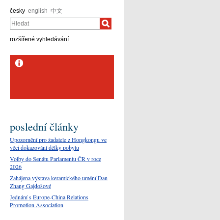
česky
english
中文
Hledat
rozšířené vyhledávání
poslední články
Upozornění pro žadatele z Hongkongu ve
věci dokazování délky pobytu
Volby do Senátu Parlamentu ČR v roce
2026
Zahájena výstava keramického umění Dan
Zhang Gajdošové
Jednání s Europe-China Relations
Promotion Association