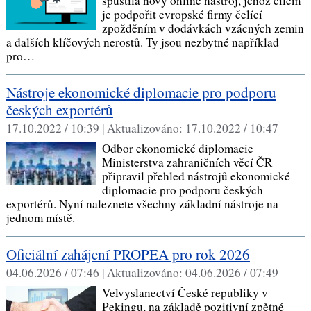
spustila nový online nástroj, jehož cílem
je podpořit evropské firmy čelící
zpožděním v dodávkách vzácných zemin
a dalších klíčových nerostů. Ty jsou nezbytné například
pro…
Nástroje ekonomické diplomacie pro podporu
českých exportérů
17.10.2022 / 10:39 |
Aktualizováno:
17.10.2022 / 10:47
Odbor ekonomické diplomacie
Ministerstva zahraničních věcí ČR
připravil přehled nástrojů ekonomické
diplomacie pro podporu českých
exportérů. Nyní naleznete všechny základní nástroje na
jednom místě.
Oficiální zahájení PROPEA pro rok 2026
04.06.2026 / 07:46 |
Aktualizováno:
04.06.2026 / 07:49
Velvyslanectví České republiky v
Pekingu, na základě pozitivní zpětné