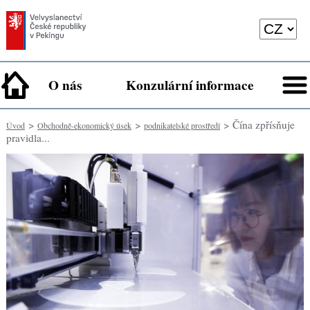
O nás
Konzulární informace
>
>
> Čína zpřísňuje
Úvod
Obchodně-ekonomický úsek
podnikatelské prostředí
pravidla...