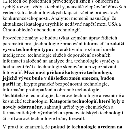
12 letech od posledních provedených změn s ohledem na
rychlý rozvoj vědy a techniky, neustálé zlepšování čínských
vědeckých a technologických kapacit včetně průmyslové
konkurenceschopnosti. Analytici nicméně naznačují, že
aktualizaci katalogu urychlilo nedávné napětí mezi USA a
Čínou ohledně obchodu a technologií.
Provedené změny se budou týkat zejména úprav řídicích
zakáží
parametrů pro „technologie zpracování informací“ a
vývoz technologií typu:
interaktivního rozhraní umělé
inteligence, technologie služeb doporučení osobních
informací založené na analýze dat, technologie syntézy a
hodnocení řeči a technologie skenování a rozpoznávání
Mezi nově přidané kategorie technologií,
fotografií
.
jejichž vývoz bude v důsledku změn omezen, budou
patřit
mj.
kryptografické bezpečnostní technologie,
informační protiopatření a obranné technologie,
šlechtitelské technologie, laserové technologie a vesmírné a
Kategorie technologií, které byly z
kosmické technologie
.
novely odstraněny
, zahrnují
určité
typy chemických a
farmaceutických výrobních a zpracovatelských technologií
či softwarové technologie brány firewall
.
pokud je technologie uvedena na
V praxi to znamená, že