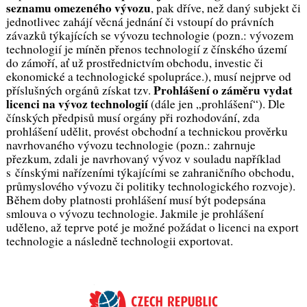
seznamu omezeného vývozu
, pak dříve, než daný subjekt či
jednotlivec zahájí věcná jednání či vstoupí do právních
závazků týkajících se vývozu technologie (
pozn.: vývozem
technologií je míněn přenos technologií z čínského území
do zámoří, ať už prostřednictvím obchodu, investic či
ekonomické a technologické spolupráce.
), musí nejprve od
Prohlášení o záměru vydat
příslušných orgánů získat tzv.
licenci na vývoz technologií
(dále jen „prohlášení“). Dle
čínských předpisů musí orgány při rozhodování, zda
prohlášení udělit, provést obchodní a technickou prověrku
navrhovaného vývozu technologie (
pozn.: zahrnuje
přezkum, zdali je navrhovaný vývoz v souladu například
s čínskými nařízeními týkajícími se zahraničního obchodu,
průmyslového vývozu či politiky technologického rozvoje
).
Během doby platnosti prohlášení musí být podepsána
smlouva o vývozu technologie. Jakmile je prohlášení
uděleno, až teprve poté je možné požádat o licenci na export
technologie a následně technologii exportovat.