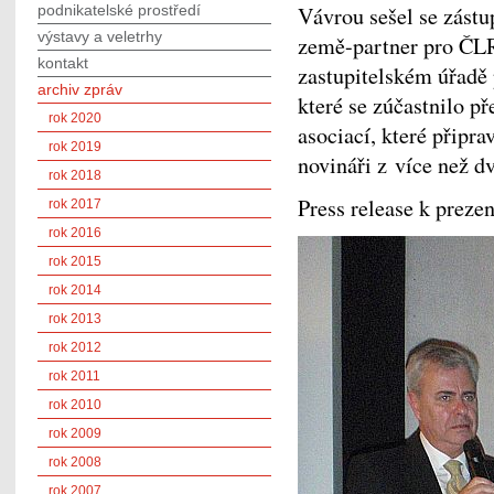
podnikatelské prostředí
Vávrou sešel se zást
výstavy a veletrhy
země-partner pro ČLR
kontakt
zastupitelském úřadě 
archiv zpráv
které se zúčastnilo p
rok 2020
asociací, které připra
rok 2019
novináři z více než d
rok 2018
Press release k prezen
rok 2017
rok 2016
rok 2015
rok 2014
rok 2013
rok 2012
rok 2011
rok 2010
rok 2009
rok 2008
rok 2007