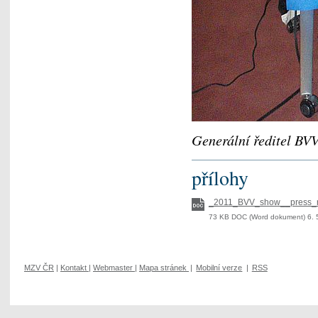
Generální ředitel BVV
přílohy
_2011_BVV_show__press_r
73 KB DOC (Word dokument) 6. 
MZV ČR
|
Kontakt
|
Webmaster
|
Mapa stránek
|
Mobilní verze
|
RSS