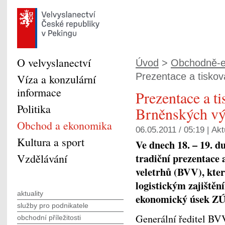
O velvyslanectví
Úvod
>
Obchodně-e
Prezentace a tisková
Víza a konzulární
informace
Prezentace a t
Politika
Brněnských výs
Obchod a ekonomika
06.05.2011 / 05:19 |
Akt
Kultura a sport
Ve dnech 18. – 19. d
tradiční prezentace 
Vzdělávání
veletrhů (BVV), kte
logistickým zajištěn
aktuality
ekonomický úsek ZÚ
služby pro podnikatele
Generální ředitel BV
obchodní příležitosti