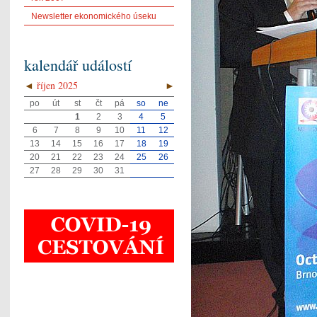
Newsletter ekonomického úseku
kalendář událostí
◄
říjen 2025
►
po
út
st
čt
pá
so
ne
1
2
3
4
5
6
7
8
9
10
11
12
13
14
15
16
17
18
19
20
21
22
23
24
25
26
27
28
29
30
31