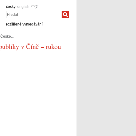
česky
english
中文
Hledat
rozšířené vyhledávání
České...
publiky v Číně – rukou