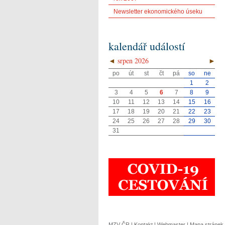
Newsletter ekonomického úseku
kalendář událostí
◄
srpen 2026
►
po
út
st
čt
pá
so
ne
1
2
3
4
5
6
7
8
9
10
11
12
13
14
15
16
17
18
19
20
21
22
23
24
25
26
27
28
29
30
31
MZV ČR
|
Kontakt
|
Webmaster
|
Mapa stránek