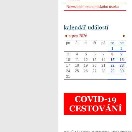
Newsletter ekonomického úseku
kalendář událostí
◄
srpen 2026
►
po
út
st
čt
pá
so
ne
1
2
3
4
5
6
7
8
9
10
11
12
13
14
15
16
17
18
19
20
21
22
23
24
25
26
27
28
29
30
31
MZV ČR
|
Kontakt
|
Webmaster
|
Mapa stránek