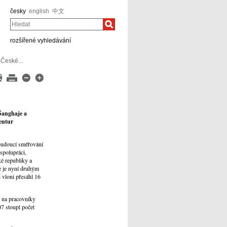
česky
english
中文
Hledat
rozšířené vyhledávání
České...
 Šanghaje a
gentur
 budoucí směřování
spolupráci,
ké republiky a
e je nyní druhým
vloni přesáhl 16
e na pracovníky
7 stoupl počet