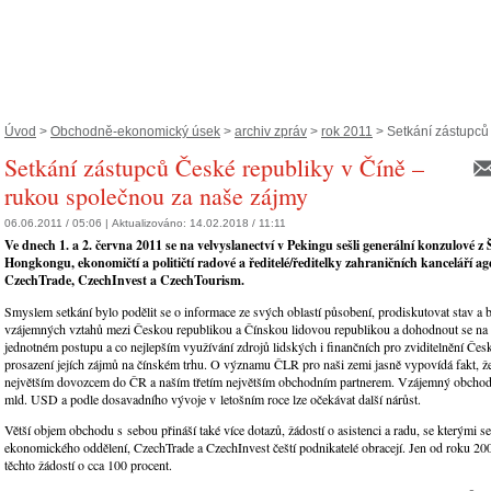
Úvod
>
Obchodně-ekonomický úsek
>
archiv zpráv
>
rok 2011
> Setkání zástupců 
Setkání zástupců České republiky v Číně –
rukou společnou za naše zájmy
06.06.2011 / 05:06 |
Aktualizováno:
14.02.2018 / 11:11
Ve dnech 1. a 2. června 2011 se na velvyslanectví v Pekingu sešli generální konzulové z
Hongkongu, ekonomičtí a političtí radové a ředitelé/ředitelky zahraničních kanceláří a
CzechTrade, CzechInvest a CzechTourism.
Smyslem setkání bylo podělit se o informace ze svých oblastí působení, prodiskutovat stav a
vzájemných vztahů mezi Českou republikou a Čínskou lidovou republikou a dohodnout se na 
jednotném postupu a co nejlepším využívání zdrojů lidských i finančních pro zviditelnění Čes
prosazení jejích zájmů na čínském trhu. O významu ČLR pro naši zemi jasně vypovídá fakt, ž
největším dovozcem do ČR a naším třetím největším obchodním partnerem. Vzájemný obchod 
mld. USD a podle dosavadního vývoje v letošním roce lze očekávat další nárůst.
Větší objem obchodu s sebou přináší také více dotazů, žádostí o asistenci a radu, se kterými s
ekonomického oddělení, CzechTrade a CzechInvest čeští podnikatelé obracejí. Jen od roku 200
těchto žádostí o cca 100 procent.