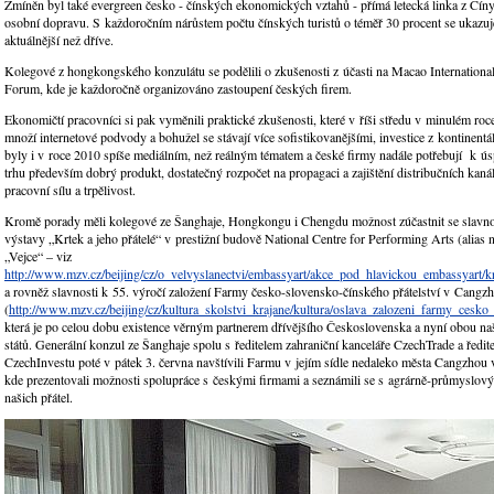
Zmíněn byl také evergreen česko - čínských ekonomických vztahů - přímá letecká linka z Čín
osobní dopravu. S každoročním nárůstem počtu čínských turistů o téměř 30 procent se ukazuje,
aktuálnější než dříve.
Kolegové z hongkongského konzulátu se podělili o zkušenosti z účasti na Macao Internationa
Forum, kde je každoročně organizováno zastoupení českých firem.
Ekonomičtí pracovníci si pak vyměnili praktické zkušenosti, které v říši středu v minulém roce 
množí internetové podvody a bohužel se stávají více sofistikovanějšími, investice z kontinent
byly i v roce 2010 spíše mediálním, než reálným tématem a české firmy nadále potřebují k ú
trhu především dobrý produkt, dostatečný rozpočet na propagaci a zajištění distribučních kaná
pracovní sílu a trpělivost.
Kromě porady měli kolegové ze Šanghaje, Hongkongu i Chengdu možnost zúčastnit se slavno
výstavy „Krtek a jeho přátelé“ v prestižní budově National Centre for Performing Arts (alias 
„Vejce“ – viz
http://www.mzv.cz/beijing/cz/o_velvyslanectvi/embassyart/akce_pod_hlavickou_embassyart/k
a rovněž slavnosti k 55. výročí založení Farmy česko-slovensko-čínského přátelství v Cangz
(
http://www.mzv.cz/beijing/cz/kultura_skolstvi_krajane/kultura/oslava_zalozeni_farmy_cesko
která je po celou dobu existence věrným partnerem dřívějšího Československa a nyní obou n
států. Generální konzul ze Šanghaje spolu s ředitelem zahraniční kanceláře CzechTrade a ředit
CzechInvestu poté v pátek 3. června navštívili Farmu v jejím sídle nedaleko města Cangzhou 
kde prezentovali možnosti spolupráce s českými firmami a seznámili se s agrárně-průmysl
našich přátel.