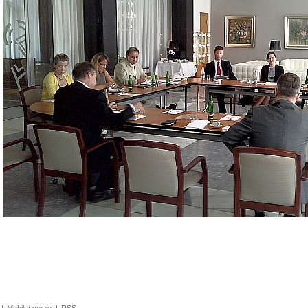
|
Mobilní verze
|
RSS