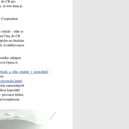
y do ČR pro
 že toto téma je
l Cooperation
získali – stále se
ální Číny do ČR
spěchu na čínském
lů, kvalifikovanou
stního zahájení
nová Opera či
rtecek_a_jeho_pratele_v_ncpa.html
)
hou
_slovensko.html
),
ašich samostatných
elkou kanceláře
v provincii Hebei,
ovým komplexem