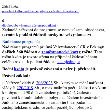
žádná kvóta
povolení k dlouhodobému pobytu za účelem investování
6
dlouhodobé vízum za účelem podnikání
Žadatelé zařazení do programu se nemusí sami objednávat,
termín k podání žádosti poskytne velvyslanectví
.
Nad rámec programů:
Nad rámec programů přijímá Velvyslanectví ČR v Pekingu
dalších 360 žádostí o
zaměstnanecké karty
ročně
. Tato
roční kvóta je rozprostřena na přijímání žádostí během
celého roku – k podání žádosti
se objednejte
.
Roční
kvóta
je právně závazná a nelze ji překročit.
Právní základ:
○ Nařízení vlády č.
206/2025
Sb., kterým se mění nařízení
vlády č.
220/2019
Sb., o maximálním počtu žádostí o vízum
k pobytu nad 90 dnů za účelem podnikání, žádostí o
povolení k dlouhodobému pobytu za účelem investování a
žádostí o zaměstnaneckou kartu, které lze podat na
zastupitelském úřadu, ve znění pozdějších předpisů