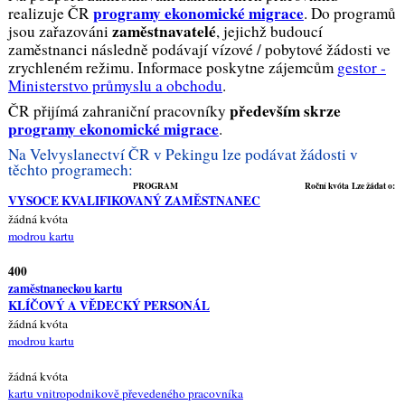
programy ekonomické migrace
realizuje ČR
. Do programů
zaměstnavatelé
jsou zařazováni
, jejichž budoucí
zaměstnanci následně podávají vízové / pobytové žádosti ve
zrychleném režimu. Informace poskytne zájemcům
gestor -
Ministerstvo průmyslu a obchodu
.
především skrze
ČR přijímá zahraniční pracovníky
programy ekonomické migrace
.
Na Velvyslanectví ČR v Pekingu lze podávat žádosti v
těchto programech:
PROGRAM
Roční kvóta
Lze žádat o:
VYSOCE KVALIFIKOVANÝ ZAMĚSTNANEC
žádná kvóta
modrou kartu
400
zaměstnaneckou kartu
KLÍČOVÝ A VĚDECKÝ PERSONÁL
žádná kvóta
modrou kartu
žádná kvóta
kartu vnitropodnikově převedeného pracovníka