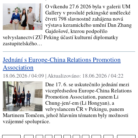
O víkendu 27.6 2026 byla v galerii UM
Gallery v proslulé pekingské umělecké
čtvrti 798 slavnostně zahájena nová
výstava keramického umění Dan Zhang
Gajdošové, kterou podpořilo
velvyslanectví ZÚ Peking účastí kulturní diplomatky
zastupitelského…
Jednání s Europe-China Relations Promotion
Association
18.06.2026 / 04:09 |
Aktualizováno:
18.06.2026 / 04:22
Dne 17. 6. se uskutečnilo jednání mezi
vicepředsedou Europe-China Relations
Promotion Association, panem Li
Chung-jen/-em (Li Hongyan), a
velvyslancem ČR v Pekingu, panem
Martinem Tomčem, jehož hlavním tématem byly možnosti
vzájemné spolupráce.