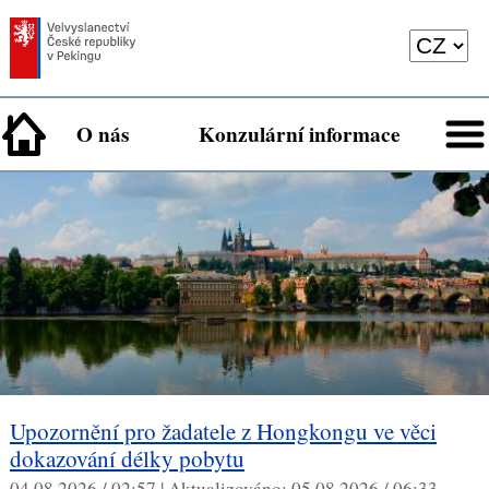
O nás
Konzulární informace
Upozornění pro žadatele z Hongkongu ve věci
dokazování délky pobytu
04.08.2026 / 02:57 |
Aktualizováno:
05.08.2026 / 06:33